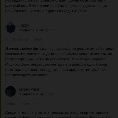
неожиданно его попутчиком станет самый обыкновенный
уличный пес. Вместе они пережили немало удивительных
приключений, и вот на экраны выходит фильм...
Fozzy
28 апреля 2024
08:32
Трогательный фильм
Я очень люблю фильмы, основанные по реальным событиям,
конечно же, некоторые детали в фильмах могут изменить, но
от этого фильмы хуже не становятся. Мне также нравится
Марк Уолберг, некоторые считают его актёром одной роли,
некоторые считают его однотипным актёром, который не
прогрессирует как актёр,...
penny_wise
30 апреля 2024
23:04
Саша, ты ювелир
Среди интеллектуальных трехчасовых премьер (которые я
нежно люблю) и ремейков (ненавижу) нашелся бриллиант с