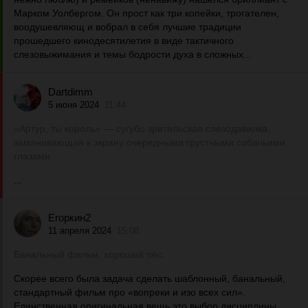
Марком Уолбергом. Он прост как три копейки, трогателен,
воодушевляющ и вобрал в себя лучшие традиции
прошедшего кинодесятилетия в виде тактичного
слезовыжимания и темы бодрости духа в сложных...
Dartdimm
5 июня 2024
11:44
«Артур, ты король» — сугубо зрительская слезодавилка,
заманивающая к экрану очередными грустными собачьими
глазами
...
Егоркин2
11 апреля 2024
15:08
Банальный фильм, хороший пёс.
Скорее всего была задача сделать шаблонный, банальный,
стандартный фильм про «вопреки и изо всех сил».
Единственная оригинальная вещь это выбор дисциплины,