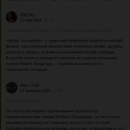
EllySky
12 мая 2024
19:11
«Величайшая победа — есть победа над самим собой»
«Артур, ты король» — чудесный семейный приключенческий
фильм, наполненный множеством моментов любви, дружбы,
успехов и неудач, а также нескончаемой волей к победе.
В центре сюжета находится капитан по приключенческим
гонкам Майкл Линднорд — человек высоких дел и
стремлений, который...
Alex Croft
27 февраля 2025
12:49
Артур, ты король
Это было последнее соревнование капитана по
приключенческим гонкам Майкла Линднорда, он был полон
решимости ничему не позволить встать у него на пути.
Собрав первоклассную команду, он не мог и представить, что