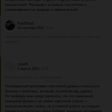
приключения. Фильмов о условном пентатлоне и
соревнованиях на природе и пересечённой...
FastDep1
12 сентября 2024
11:06
«Бегун должен бегать» — а жаренных гвоздей он есть не
должен?
...
rusar6
9 апреля 2024
11:05
Четверо в лодке, не считая собаки
Неожиданный кроссовер спортивной драмы и семейного
фильма о животных, который, на мой взгляд, удался.
По трейлеру мне представлялось, что это локальный
камерный фильм о не шибко известном спорте —
приключенческих гонках, но в главной роли и на позиции
продюсера выступает Марк Уолберг, номинант на премию...