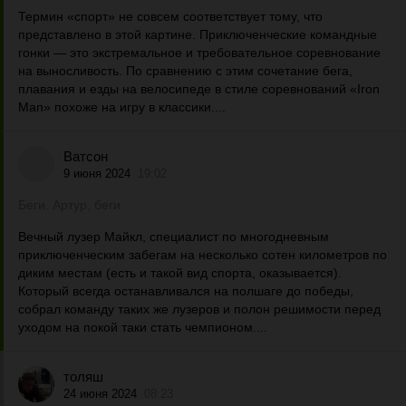
Термин «спорт» не совсем соответствует тому, что
представлено в этой картине. Приключенческие командные
гонки — это экстремальное и требовательное соревнование
на выносливость. По сравнению с этим сочетание бега,
плавания и езды на велосипеде в стиле соревнований «Iron
Man» похоже на игру в классики....
Ватсон
9 июня 2024
19:02
Беги. Артур, беги
Вечный лузер Майкл, специалист по многодневным
приключенческим забегам на несколько сотен километров по
диким местам (есть и такой вид спорта, оказывается).
Который всегда останавливался на полшаге до победы,
собрал команду таких же лузеров и полон решимости перед
уходом на покой таки стать чемпионом....
толяш
24 июня 2024
08:23