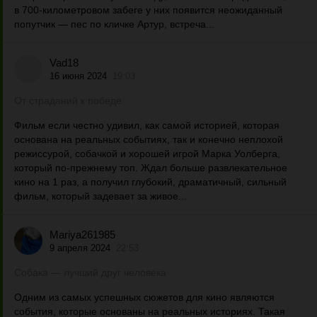
в 700-километровом забеге у них появится неожиданный
попутчик — пес по кличке Артур, встреча...
Vad18
16 июня 2024
19:03
От страданий к победе
Фильм если честно удивил, как самой историей, которая
основана на реальных событиях, так и конечно неплохой
режиссурой, собачкой и хорошей игрой Марка Уолберга,
который по-прежнему топ. Ждал больше развлекательное
кино на 1 раз, а получил глубокий, драматичный, сильный
фильм, который задевает за живое...
Mariya261985
9 апреля 2024
22:53
Собака — лучший друг человека
Одним из самых успешных сюжетов для кино являются
события, которые основаны на реальных историях. Такая