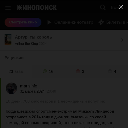
Войти
Онлайн-кинотеатр
Билеты в 
Смотреть кино
Артур, ты король
Arthur the King
2024
Рецензии
23
16
3
4
78.3%
marisinfo
31 марта 2024
20:40
10 дней, 700 километров и 1 неожиданный попутчик
Когда шведский спортсмен-экстримал Микаэль Линднорд
отправился в 2014 году в джунгли Амазонки со своей
командой верных товарищей, то он никак не ожидал, что