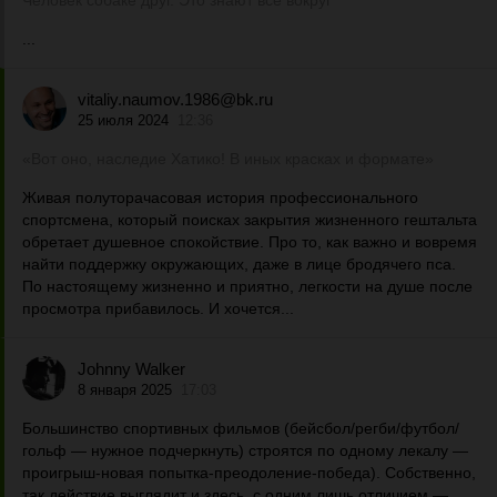
Человек собаке друг. Это знают все вокруг
...
vitaliy.naumov.1986@bk.ru
25 июля 2024
12:36
«Вот оно, наследие Хатико! В иных красках и формате»
Живая полуторачасовая история профессионального
спортсмена, который поисках закрытия жизненного гештальта
обретает душевное спокойствие. Про то, как важно и вовремя
найти поддержку окружающих, даже в лице бродячего пса.
По настоящему жизненно и приятно, легкости на душе после
просмотра прибавилось. И хочется...
Johnny Walker
8 января 2025
17:03
Большинство спортивных фильмов (бейсбол/регби/футбол/
гольф — нужное подчеркнуть) строятся по одному лекалу —
проигрыш-новая попытка-преодоление-победа). Собственно,
так действие выглядит и здесь, с одним лишь отличием —