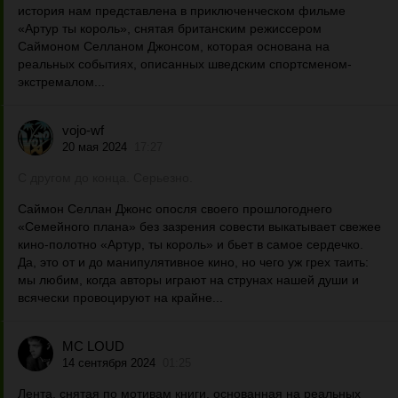
история нам представлена в приключенческом фильме
«Артур ты король», снятая британским режиссером
Саймоном Селланом Джонсом, которая основана на
реальных событиях, описанных шведским спортсменом-
экстремалом...
vojo-wf
20 мая 2024
17:27
С другом до конца. Серьезно.
Саймон Селлан Джонс опосля своего прошлогоднего
«Семейного плана» без зазрения совести выкатывает свежее
кино-полотно «Артур, ты король» и бьет в самое сердечко.
Да, это от и до манипулятивное кино, но чего уж грех таить:
мы любим, когда авторы играют на струнах нашей души и
всячески провоцируют на крайне...
MC LOUD
14 сентября 2024
01:25
Лента, снятая по мотивам книги, основанная на реальных