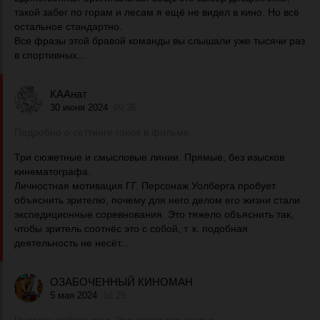
такой забег по горам и лесам я ещё не видел в кино. Но всё
остальное стандартно.
Все фразы этой бравой команды вы слышали уже тысячи раз
в спортивных...
КААнат
30 июня 2024
09:36
Подробно о сеттинге гонок в фильме.
Три сюжетные и смысловые линии. Прямые, без изысков
кинематографа.
Личностная мотивация ГГ. Персонаж Уолберга пробует
объяснить зрителю, почему для него делом его жизни стали
экспедиционные соревнования. Это тяжело объяснить так,
чтобы зритель соотнёс это с собой, т. к. подобная
деятельность не несёт...
ОЗАБОЧЕННЫЙ КИНОМАН
5 мая 2024
16:25