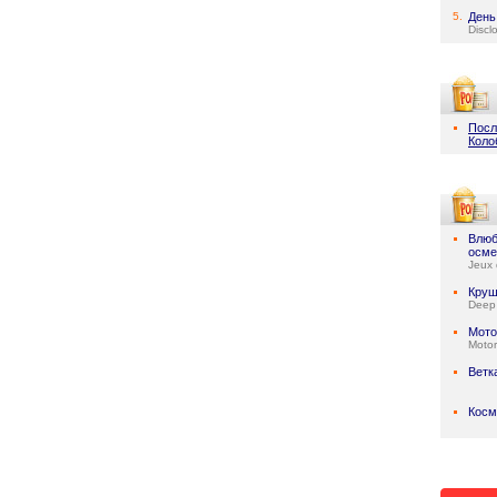
5.
День
Discl
Посл
Коло
Влюб
осме
Jeux 
Круш
Deep
Мото
Motor
Ветк
Косм