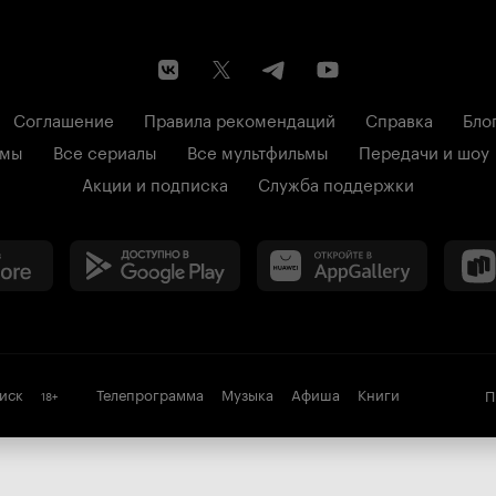
Соглашение
Правила рекомендаций
Справка
Бло
ьмы
Все сериалы
Все мультфильмы
Передачи и шоу
Акции и подписка
Служба поддержки
иск
Телепрограмма
Музыка
Афиша
Книги
П
18
+