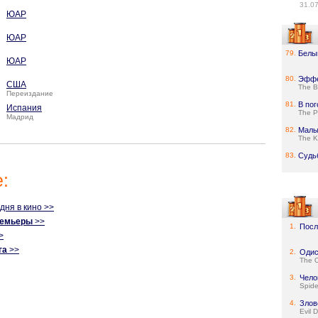
31.0
ЮАР
ЮАР
79.
Белы
ЮАР
80.
Эффе
США
The Bu
Переиздание
81.
В пог
Испания
The P
Мадрид
82.
Мал
The K
83.
Судь
:
одня в кино >>
ремьеры
>>
1.
Посл
>
га
>>
2.
Одис
The 
3.
Чело
Spid
4.
Злов
Evil 