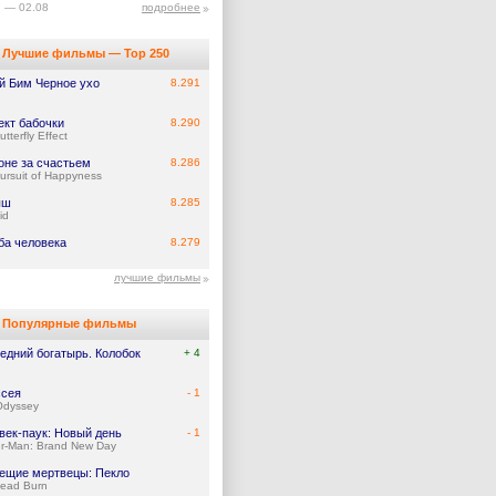
7 — 02.08
подробнее
Лучшие фильмы — Top 250
й Бим Черное ухо
8.291
кт бабочки
8.290
tterfly Effect
оне за счастьем
8.286
ursuit of Happyness
ыш
8.285
id
ба человека
8.279
лучшие фильмы
Популярные фильмы
едний богатырь. Колобок
+ 4
сея
- 1
Odyssey
век-паук: Новый день
- 1
er-Man: Brand New Day
ещие мертвецы: Пекло
Dead Burn