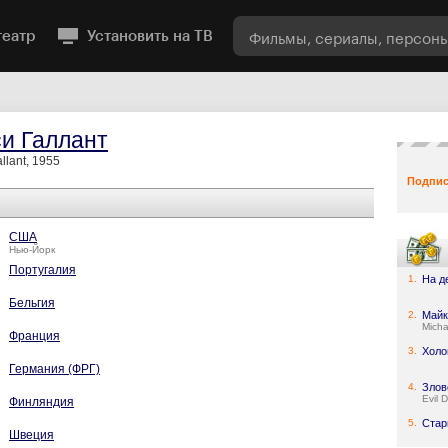
театр
Установить на ТВ
и Галлант
llant, 1955
Подпис
США
Нью-Йорк
Португалия
1.
На д
Бельгия
2.
Майк
Micha
Франция
3.
Холо
Германия (ФРГ)
4.
Злов
Evil 
Финляндия
5.
Стар
Швеция