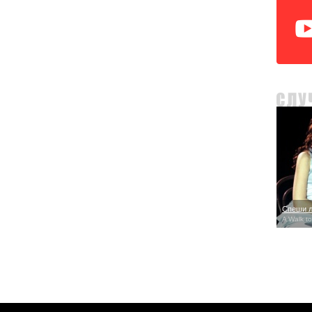
Спеши 
A Walk t