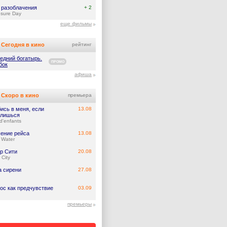
 разоблачения
+ 2
osure Day
еще фильмы
Сегодня в кино
рейтинг
едний богатырь.
ПРОМО
бок
афиша
Скоро в кино
премьера
ись в меня, если
13.08
лишься
d'enfants
ение рейса
13.08
 Water
р Сити
20.08
 City
а сирени
27.08
ос как предчувствие
03.09
премьеры