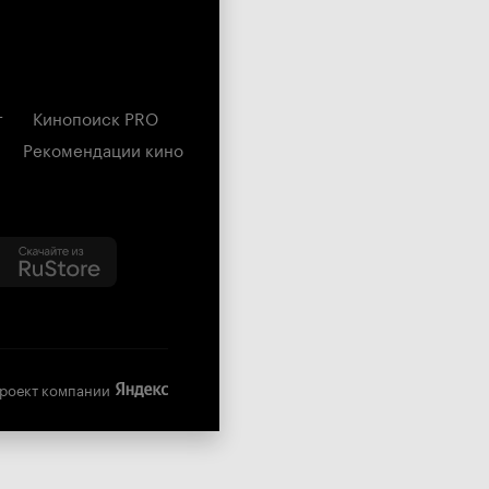
г
Кинопоиск PRO
Рекомендации кино
роект компании