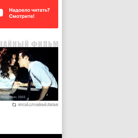
любить
o Remember, 2002
другой случайный фильм