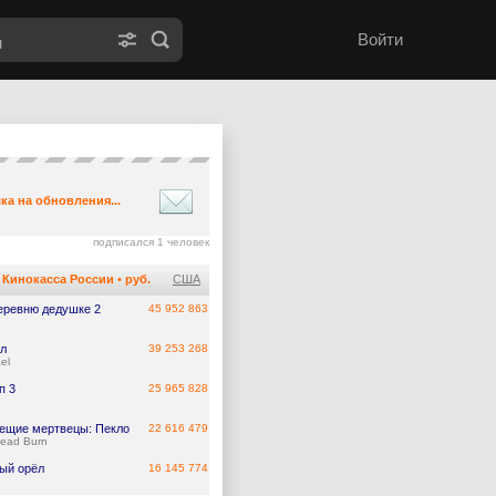
Войти
ка на обновления...
подписался 1 человек
Кинокасса России
•
руб.
США
еревню дедушке 2
45 952 863
л
39 253 268
el
п 3
25 965 828
ещие мертвецы: Пекло
22 616 479
Dead Burn
ый орёл
16 145 774