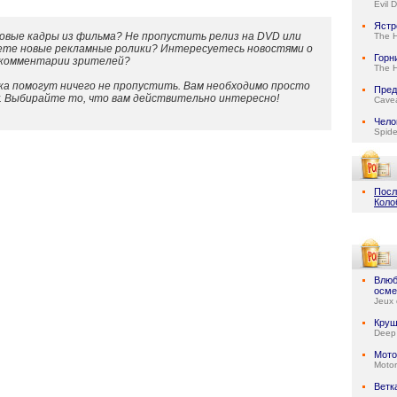
Evil 
Ястр
овые кадры из фильма? Не пропустить релиз на DVD или
The 
ете новые рекламные ролики? Интересуетесь новостями о
Горн
 комментарии зрителей?
The 
а помогут ничего не пропустить. Вам необходимо просто
Пред
у. Выбирайте то, что вам действительно интересно!
Cave
Чело
Spid
Посл
Коло
Влюб
осме
Jeux 
Круш
Deep
Мото
Motor
Ветк