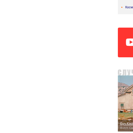
Косм
Буч Кэс
Butch Ca