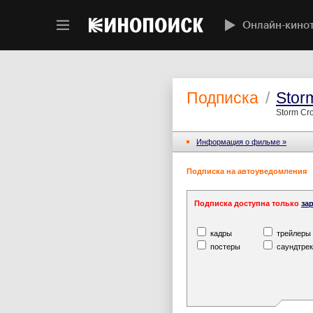
Онлайн-кино
Подписка
/
Stor
Storm Cr
Информация o фильме »
Подписка на автоуведомления
Подписка доступна только
за
кадры
трейлеры
постеры
саундтрек