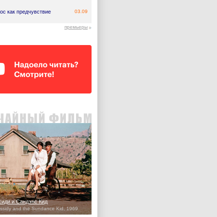
ос как предчувствие
03.09
премьеры
сиди и Сандэнс Кид
ssidy and the Sundance Kid, 1969