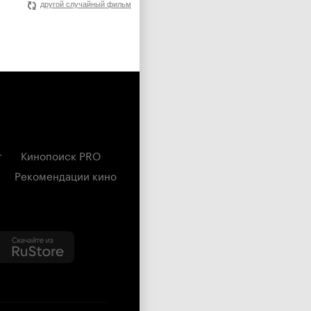
другой случайный фильм
г
Кинопоиск PRO
Рекомендации кино