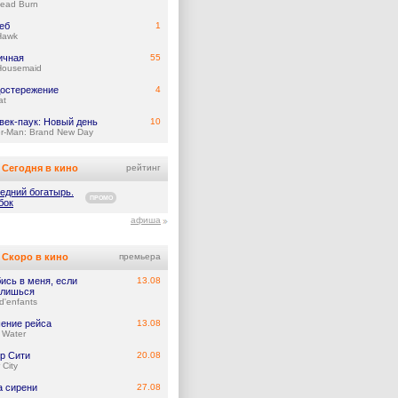
Dead Burn
еб
1
Hawk
ичная
55
Housemaid
остережение
4
at
век-паук: Новый день
10
er-Man: Brand New Day
Сегодня в кино
рейтинг
едний богатырь.
ПРОМО
бок
афиша
Скоро в кино
премьера
ись в меня, если
13.08
лишься
d'enfants
ение рейса
13.08
 Water
р Сити
20.08
 City
а сирени
27.08