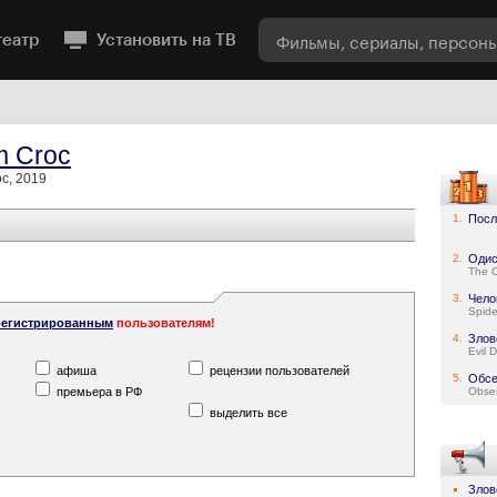
театр
Установить на ТВ
m Croc
oc, 2019
1.
Посл
2.
Одис
The 
3.
Чело
Spid
регистрированным
пользователям!
4.
Злов
Evil 
афиша
рецензии пользователей
5.
Обсе
премьера в РФ
Obse
выделить все
Злов