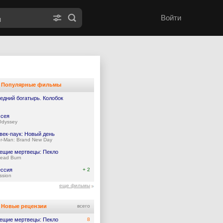
Войти
Популярные фильмы
едний богатырь. Колобок
сея
Odyssey
век-паук: Новый день
er-Man: Brand New Day
ещие мертвецы: Пекло
Dead Burn
ссия
+ 2
ssion
еще фильмы
Новые рецензии
всего
ещие мертвецы: Пекло
8