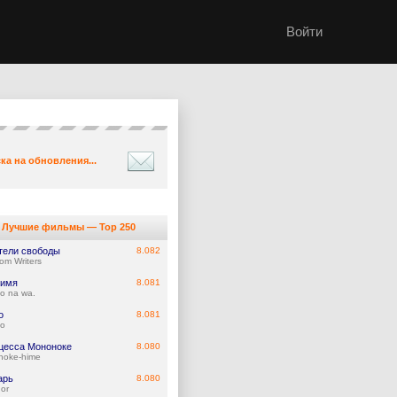
Войти
ка на обновления...
Лучшие фильмы — Top 250
тели свободы
8.082
om Writers
 имя
8.081
no na wa.
о
8.081
ho
цесса Мононоке
8.080
noke-hime
арь
8.080
or