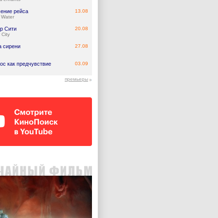
ение рейса
13.08
 Water
р Сити
20.08
 City
а сирени
27.08
ос как предчувствие
03.09
премьеры