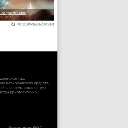
нее пространство
ce, 1987
другой случайный фильм
ршеннолетних.
ние наркотических средств,
н и влечёт установленную
мотра круглосуточно.
г
Кинопоиск PRO