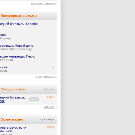
лучшие фильмы
Популярные фильмы
едний богатырь. Колобок
сея
Odyssey
век-паук: Новый день
er-Man: Brand New Day
ещие мертвецы: Пекло
Dead Burn
ссия
+ 2
ssion
еще фильмы
Сегодня в кино
рейтинг
едний богатырь.
1.570
ПРОМО
бок
афиша
Скоро в кино
премьера
ись в меня, если
13.08
лишься
d'enfants