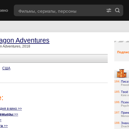
кино
tagon Adventures
n Adventures, 2018
Подпис
США
184.
Писа
Freed
185.
Твоё
:
Kimi 
186.
Псих
Psyc
одня в кино >>
187.
Прин
ремьеры
>>
Mono
>
188.
Знах
га
>>
Znach