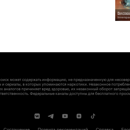
Внутрен
Innerspa
оиск может содержать информацию, не предназначенную для несове
 и сериалы, в которых упоминаются наркотики. Незаконное потребле
х аналогов причиняет вред здоровью, их незаконный оборот запрещё
тветственность. Федеральные каналы доступны для бесплатного прос
Соглашение
Правила рекомендаций
Справка
Бло