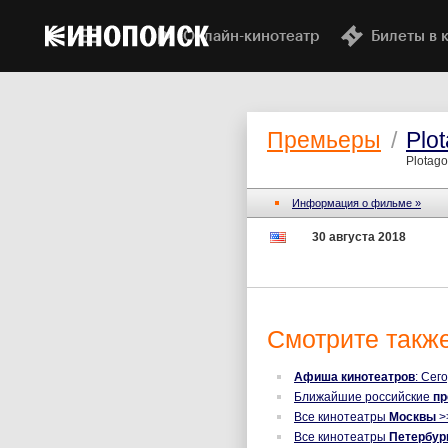
Онлайн-кинотеатр
Билеты в 
Премьеры
/
Plo
Plotago
Информация о фильме »
30 августа 2018
Смотрите также
Афиша кинотеатров
: Сег
Ближайшие российские
п
Все кинотеатры
Москвы
>
Все кинотеатры
Петербур