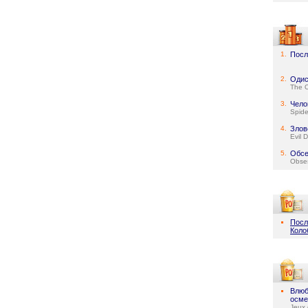
1.
Посл
2.
Одис
The 
3.
Чело
Spid
4.
Злов
Evil 
5.
Обсе
Obse
Посл
Коло
Влюб
осме
Jeux 