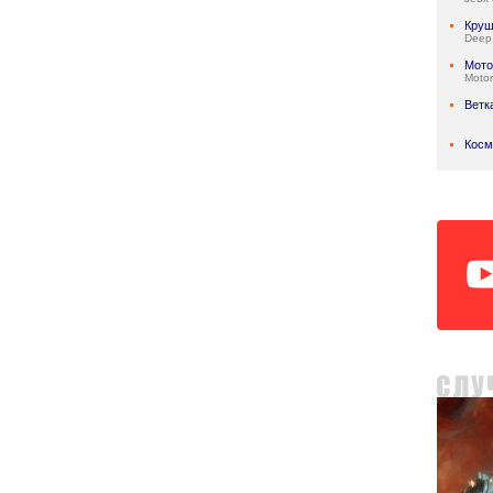
Круш
Deep
Мото
Motor
Ветк
Косм