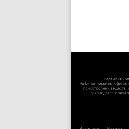
Сервис Киноп
На Кинопоиске есть фильмы
психотропных веществ, и
законодательством о
Вакансии
Реклама