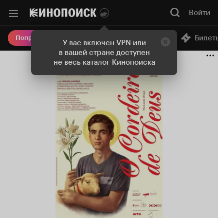
Войти
Онлайн-кинотеатр
Билет
Попробовать Плюс
У вас включен VPN или
в вашей стране доступен
не весь каталог Кинопоиска