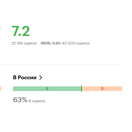
7.2
Рейтинг
22 166 оценок
43 000 оценок
IMDb
:
6.60
Кинопоиска
7.2
В России
5
3
Количество
положительных
63%
8 оценок
оценок:
Рейтинг
5.
Количество
Кинопоиска
отрицательных
63%
оценок: