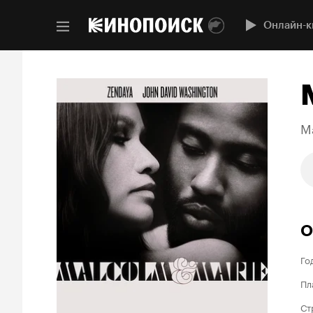
Онлайн-к
M
О
Го
Пл
Ст