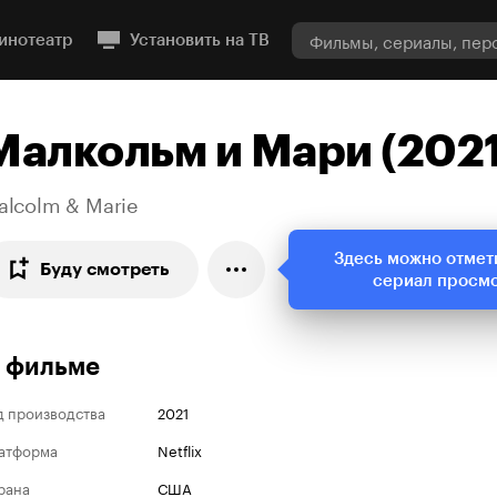
инотеатр
Установить на ТВ
Малкольм и Мари (2021
alcolm & Marie
Здесь можно отмет
Буду смотреть
сериал просм
 фильме
д производства
2021
атформа
Netflix
рана
США