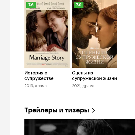
Рейтинг
Рейтинг
7.6
7.9
Кинопоиска
Кинопоиска
7.6
7.9
История о
Сцены из
супружестве
супружеской жизни
2019, драма
2021, драма
Трейлеры и тизеры