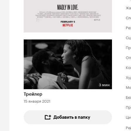
Жа
Сл
Ре
Сц
Пр
Оп
Ко
Ху
3 мин
Мо
Длительность 3 мин
Трейлер
Бю
15 января 2021
Пр
Ци
Добавить в папку
Ре