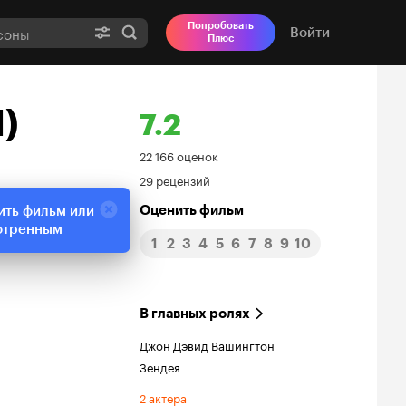
Попробовать
Войти
Плюс
)
7.2
Рейтинг
22 166 оценок
29 рецензий
Кинопоиска
Оценить фильм
ить фильм или
7.2
отренным
1
2
3
4
5
6
7
8
9
10
В главных ролях
Джон Дэвид Вашингтон
Зендея
2 актера