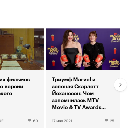
их фильмов
Триумф Marvel и
по версии
зеленая Скарлетт
кого
Йоханссон: Чем
запомнилась MTV
Movie & TV Awards
2021
021
60
17 мая 2021
25