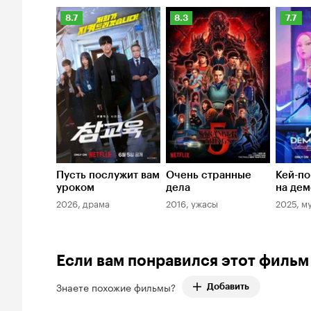
108.
Рейтинг
Рейтинг
Рейти
8.7
8.3
7.7
Кинопоиска
Кинопоиска
Киноп
8.7
8.3
7.7
Пусть послужит вам
Очень странные
Кей-по
уроком
дела
на дем
2026, драма
2016, ужасы
2025, м
Если вам понравился этот фильм
Знаете похожие фильмы?
Добавить