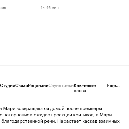
емя
1 ч 46 мин
Студии
Связи
Рецензии
Саундтреки
Ключевые
Еще...
слова
а Мари возвращаются домой после премьеры
с нетерпением ожидает реакции критиков, а Мари
 в благодарственной речи. Нарастает каскад взаимных