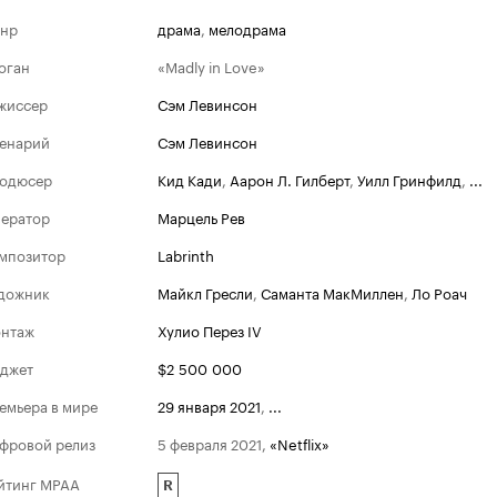
нр
драма
,
мелодрама
оган
«Madly in Love»
Премия канала
жиссер
Сэм Левинсон
Номинации
2021
енарий
Сэм Левинсон
Лучший актер и
одюсер
Кид Кади
,
Аарон Л. Гилберт
,
Уилл Гринфилд
,
...
ератор
Марцель Рев
мпозитор
Labrinth
дожник
Майкл Гресли
,
Саманта МакМиллен
,
Ло Роач
нтаж
Хулио Перез IV
джет
$2 500 000
емьера в мире
29 января 2021
,
...
фровой релиз
5 февраля 2021
,
«Netflix»
йтинг MPAA
R