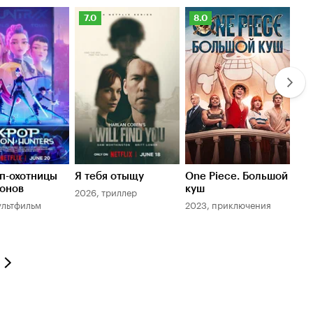
3.
нг
Рейтинг
Рейтинг
Ре
7.0
8.0
7.
оиска
Кинопоиска
Кинопоиска
К
7.0
8.0
7.
п-охотницы
Я тебя отыщу
One Piece. Большой
Игр
онов
куш
2026, триллер
202
ультфильм
2023, приключения