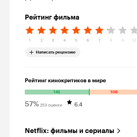
Рейтинг фильма
1
2
3
4
5
6
7
8
9
10
Написать рецензию
Рейтинг кинокритиков в мире
145
108
Количество
положительных
6.4
57%
253 оценки
оценок:
Рейтинг
145.
Количество
Кинопоиска
отрицательных
57%
Netflix: фильмы и сериалы
оценок: