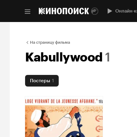
Онлайн-к
На страницу фильма
Kabullywood
1
Постеры
1