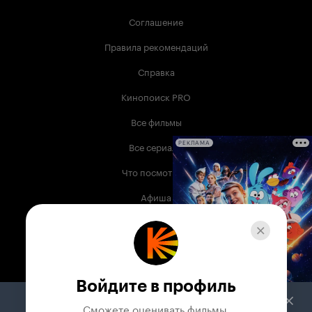
Соглашение
Правила рекомендаций
Справка
Кинопоиск PRO
Все фильмы
Все сериалы
РЕКЛАМА
Что посмотреть
Афиша
Музыка
Телепрограмма
Книги
Войдите в профиль
Служба поддержки
Сможете оценивать фильмы,
