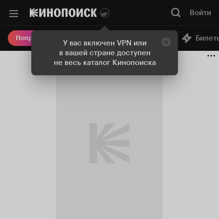
Войти
Онлайн-кинотеатр
Билет
Попробовать Плюс
У вас включен VPN или
в вашей стране доступен
не весь каталог Кинопоиска