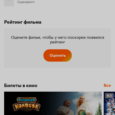
Сценарист
Рейтинг фильма
Оцените фильм, чтобы у него поскорее появился
рейтинг
Оценить
Билеты в кино
Все
Рейт
6.1
Кино
6.1