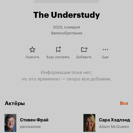
The Understudy
2020, комедия
Великобритания
Оценить
Буду смотреть
Добавить
Еще
Информации пока нет,
но это временно — скоро все добавим.
Актёры
Все
Стивен Фрай
Сара Хэдлэнд
рассказчик
Alison McQueen