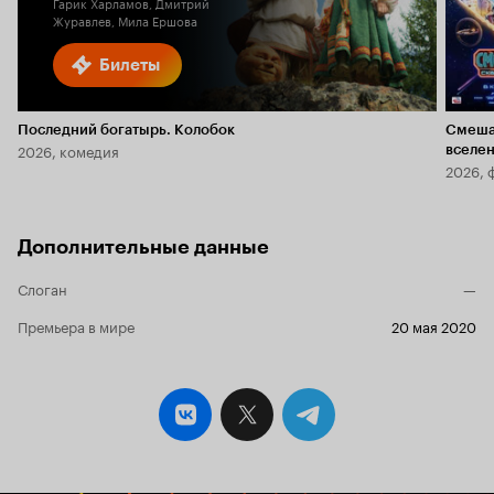
Гарик Харламов, Дмитрий
Журавлев, Мила Ершова
Билеты
Последний богатырь. Колобок
Смеша
2026, комедия
вселе
2026, 
Дополнительные данные
Слоган
—
Премьера в мире
20 мая 2020