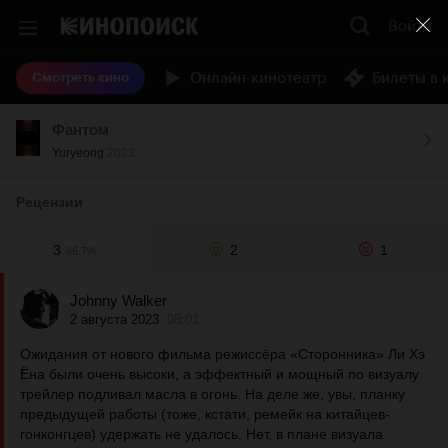
Войти
Онлайн-кинотеатр
Билеты в 
Смотреть кино
Фантом
Yuryeong
2023
Рецензии
3
2
1
66.7%
Johnny Walker
2 августа 2023
08:01
Ожидания от нового фильма режиссёра «Сторонника» Ли Хэ
Ёна были очень высоки, а эффектный и мощный по визуалу
трейлер подливал масла в огонь. На деле же, увы, планку
предыдущей работы (тоже, кстати, ремейк на китайцев-
гонконгцев) удержать не удалось. Нет, в плане визуала