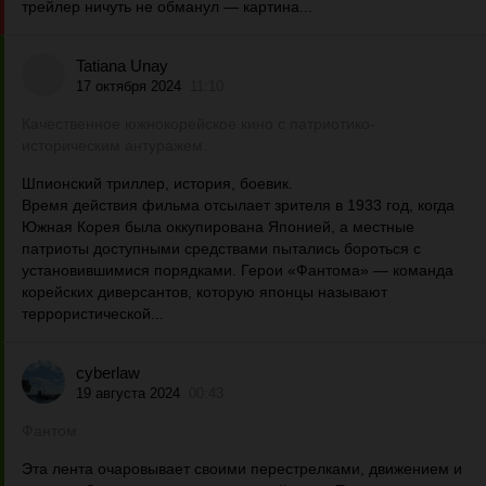
трейлер ничуть не обманул — картина...
Tatiana Unay
17 октября 2024
11:10
Качественное южнокорейское кино с патриотико-
историческим антуражем.
Шпионский триллер, история, боевик.
Время действия фильма отсылает зрителя в 1933 год, когда
Южная Корея была оккупирована Японией, а местные
патриоты доступными средствами пытались бороться с
установившимися порядками. Герои «Фантома» — команда
корейских диверсантов, которую японцы называют
террористической...
cyberlaw
19 августа 2024
00:43
Фантом
Эта лента очаровывает своими перестрелками, движением и