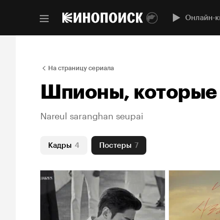
Онлайн-к
На страницу сериала
Шпионы, которые
Nareul saranghan seupai
Кадры
4
Постеры
7