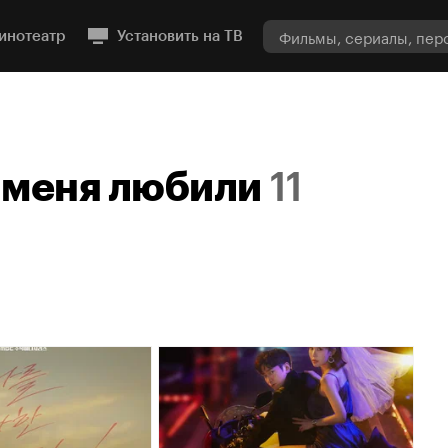
инотеатр
Установить на ТВ
 меня любили
11