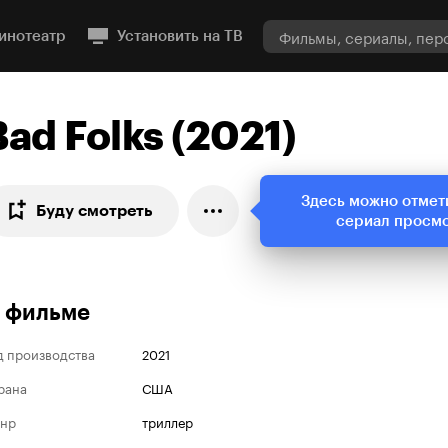
инотеатр
Установить на ТВ
Bad Folks (2021)
Здесь можно отмет
Буду смотреть
сериал просм
 фильме
д производства
2021
рана
США
нр
триллер