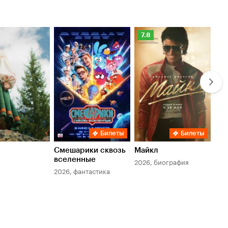
Рейтинг
Ре
7.8
6.
Кинопоиска
Ки
7.8
6.
Билеты
Билеты
Смешарики сквозь
Майкл
Зл
вселенные
мер
2026, биография
2026, фантастика
202