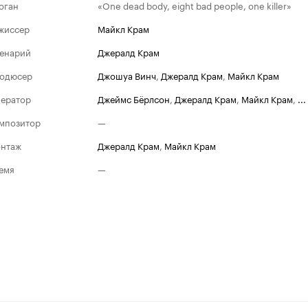
оган
«One dead body, eight bad people, one killer»
жиссер
Майкл Крам
енарий
Джералд Крам
одюсер
Джошуа Винч
,
Джералд Крам
,
Майкл Крам
ератор
Джеймс Бёрлсон
,
Джералд Крам
,
Майкл Крам
,
...
мпозитор
—
нтаж
Джералд Крам
,
Майкл Крам
емя
—