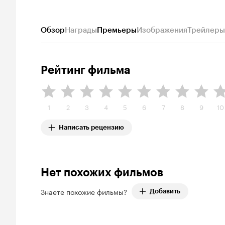
Обзор
Награды
Премьеры
Изображения
Трейлеры
Рейтинг фильма
1
2
3
4
5
6
7
8
9
10
Написать рецензию
Нет похожих фильмов
Знаете похожие фильмы?
Добавить