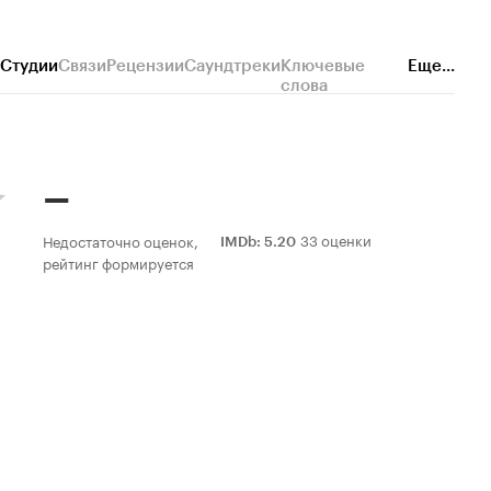
Студии
Связи
Рецензии
Саундтреки
Ключевые
Еще...
слова
–
33 оценки
Недостаточно оценок,
IMDb
:
5.20
рейтинг формируется