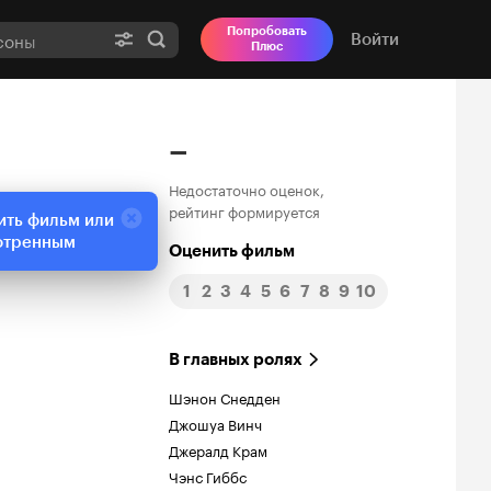
Попробовать
Войти
Плюс
–
Недостаточно оценок,
рейтинг формируется
ить фильм или
отренным
Оценить фильм
1
2
3
4
5
6
7
8
9
10
В главных ролях
Шэнон Снедден
Джошуа Винч
Джералд Крам
Чэнс Гиббс