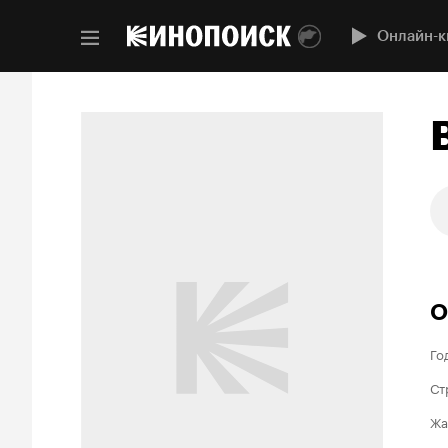
Онлайн-к
О
Го
Ст
Жа