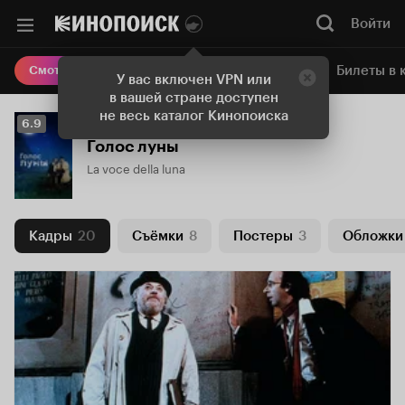
Войти
Онлайн-кинотеатр
Билеты в 
Смотреть кино
У вас включен VPN или
в вашей стране доступен
не весь каталог Кинопоиска
Рейтинг
6.9
Кинопоиска
Голос луны
6.9
La voce della luna
Кадры
20
Съёмки
8
Постеры
3
Обложки