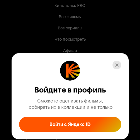
Кинопоиск PRO
Все фильмы
Все сериалы
Что посмотреть
Афиша
Музыка
Телепрограмма
Книги
Войдите в профиль
Служба поддержки
Сможете оценивать фильмы,

 собирать их в коллекции и не только
© 2003 —
2026
,
Кинопоиск
18
+
Проект компании
Войти с Яндекс ID