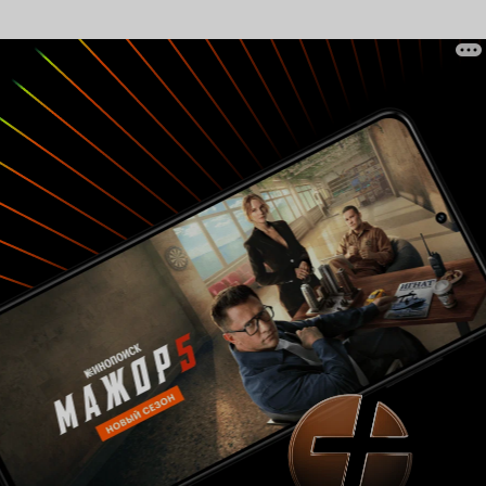
история. Нью-Йорк.)
— Разве слепые не носят
обычно темные очки? — Правда? Никогда не
видела слепых. — Наверное, сложно быть
слепым… — Почему? Я могу делать всё то, что
и ты можешь. — Ну, водить такси ты не
сможешь. — Да и у тебя не получается.
(3-я
история. Париж.)
— На середине жизненного
пути я вдруг понял, что нахожусь на улице с
односторонним движением. — Я убил
священника! Сколько лет дают за епископов?
20 лет? 30?
(4-я история. Рим.)
— С тобой всё
нормально? Ты хоть знаешь, где находишься?
— Да. В Хельсинки.
(5-я история. Хельсинки.)
Медленно, словно джазовая композиция,
Джармуш погружает нас в сладкую атмосферу
фильма. Где фильм – это сборник частичек
души, собранный по всему свету. Они такие
разные — как и
. Фильм таит в себе
все мы
какую-то загадку. Тайну, приближенную к
непосредственности. Каждая из историй — это
уникальная изюминка. Выбор городов, в
котором происходит действие разных частей
фильма, основывался на том, где находились