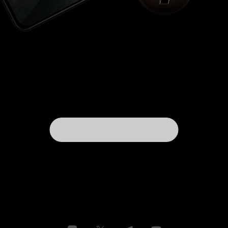
актёры, с которыми Джармуш хотел работать
над этим фильмом. Пересказывать и разбирать
каждую историю – значит лишить
потенциального зрителя всякой радости.
Поражает и придает особое настроение
саундтрек. Его сочинил и записал Том Вейтс,
тексты трёх песен — в соавторстве со своей
женой Кэтлин Бреннан. Сколько раз мы
встречаемся с разными людьми? Таксистами,
продавцами, кондукторами. Ведь у всех есть
сердце. Каждый что-то скрывает. Чего-то
боится. Кого-то любит…