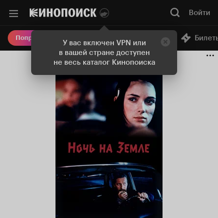
Войти
Онлайн-кинотеатр
Билет
Попробовать Плюс
У вас включен VPN или
в вашей стране доступен
не весь каталог Кинопоиска