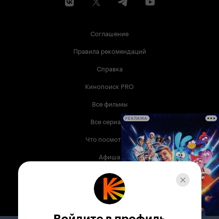
Соглашение
Правила рекомендаций
Справка
Кинопоиск PRO
Все фильмы
Все сериалы
РЕКЛАМА
Что посмотреть
Афиша
Музыка
Телепрограмма
Книги
Войдите в профиль