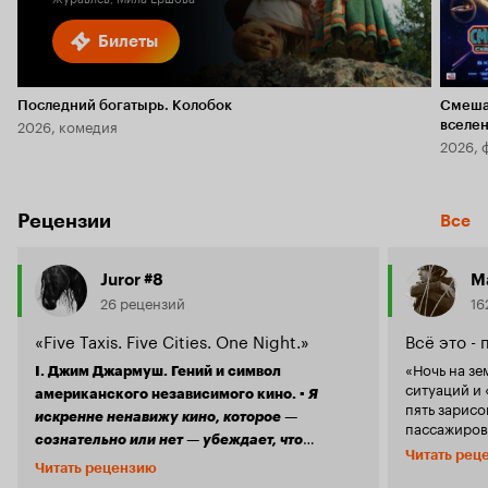
Билеты
Последний богатырь. Колобок
Смеша
2026, комедия
вселе
2026, 
Рецензии
Все
Juror #8
M
26 рецензий
16
«Five Taxis. Five Cities. One Night.»
Всё это - 
«Ночь на зе
I. Джим Джармуш. Гений и символ
ситуаций и 
американского независимого кино.
▪ Я
пять зарисо
искренне ненавижу кино, которое —
пассажиров
сознательно или нет — убеждает, что
несколько 
Читать рец
капитализм, расизм, жадность, концепция
реальных и
Читать рецензию
уголках зем
успеха, христианство, семья как