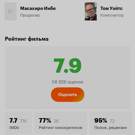
Масахиро Инбе
Том Уэйтс
Продюсер
Композитор
Рейтинг фильма
7.9
Рейтинг
58 926 оценок
Кинопо
Оценить
7.9
71K
26
72
7.7
77%
95%
IMDb
Рейтинг кинокритиков
Полож. рецензии