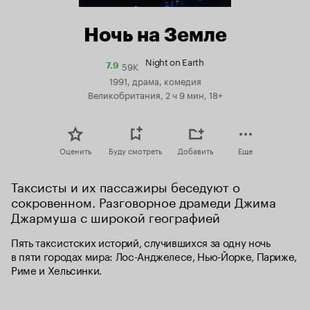
Ночь на Земле
Night on Earth
59K
Рейтинг
7.9
Кинопоиска
1991, драма, комедия
7.9
Великобритания, 2 ч 9 мин, 18+
Оценить
Буду смотреть
Добавить
Еще
Таксисты и их пассажиры беседуют о 
сокровенном. Разговорное драмеди Джима 
Джармуша с широкой географией
Пять таксистских историй, случившихся за одну ночь 
в пяти городах мира: Лос-Анджелесе, Нью-Йорке, Париже, 
Риме и Хельсинки.