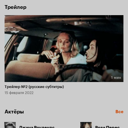
Трейлер
1 мин
Длительность 1 мин
Трейлер №2 (русские субтитры)
15 февраля 2022
Актёры
Все
Джина Роулендс
Рози Перес