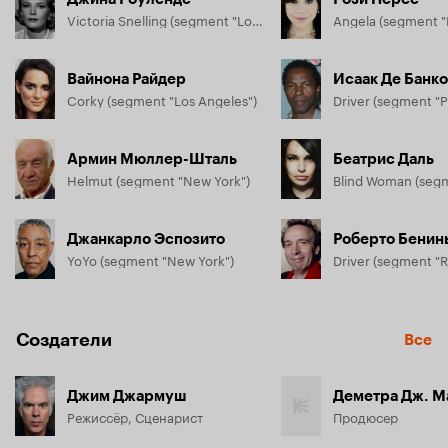
Victoria Snelling (segment "Los Angeles")
Angela (segment "
Вайнона Райдер
Исаак Де Банк
Corky (segment "Los Angeles")
Driver (segment "Pa
Армин Мюллер-Шталь
Беатрис Даль
Helmut (segment "New York")
Blind Woman (segm
Джанкарло Эспозито
Роберто Бенин
YoYo (segment "New York")
Driver (segment "
Создатели
Все
Джим Джармуш
Деметра Дж. М
Режиссёр, Сценарист
Продюсер