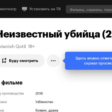
инотеатр
Установить на ТВ
Неизвестный убийца (2
tanish Qotil
18+
Здесь можно отмет
Буду смотреть
сериал просм
 фильме
д производства
2016
рана
Узбекистан
нр
боевик
,
драма