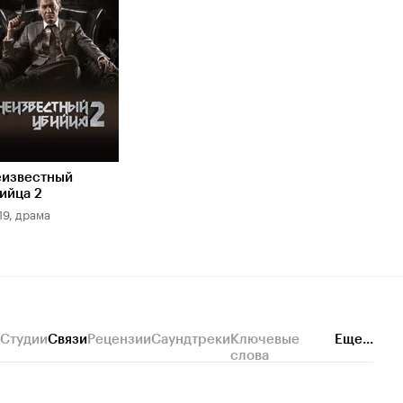
известный
ийца 2
19, драма
Студии
Связи
Рецензии
Саундтреки
Ключевые
Еще...
слова