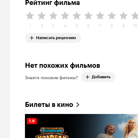
Рейтинг фильма
1
2
3
4
5
6
7
8
9
10
Написать рецензию
Нет похожих фильмов
Знаете похожие фильмы?
Добавить
Билеты в кино
Рейтинг
1.8
Кинопоиска
1.8