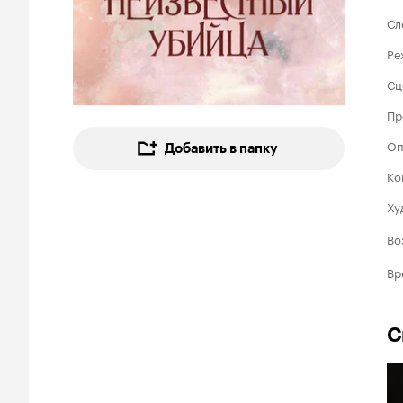
Сл
Ре
Сц
Пр
Оп
Добавить в папку
Ко
Ху
Во
Вр
С