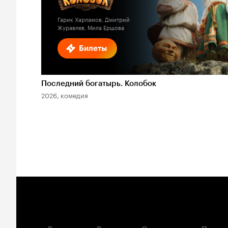
Гарик Харламов, Дмитрий
Журавлев, Мила Ершова
Билеты
Последний богатырь. Колобок
2026, комедия