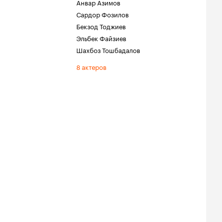
Анвар Азимов
Сардор Фозилов
Бекзод Тоджиев
Эльбек Файзиев
Шахбоз Тошбадалов
8 актеров