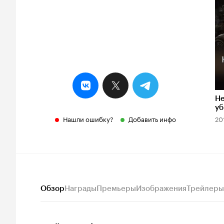
Не
уб
Нашли ошибку?
Добавить инфо
20
Обзор
Награды
Премьеры
Изображения
Трейлеры