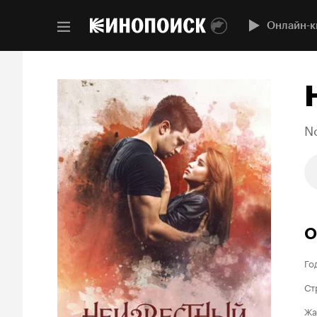
Онлайн-к
No
О
Го
Ст
Жа