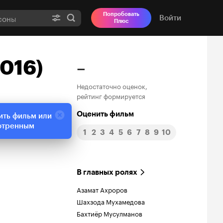
Попробовать
Войти
Плюс
016)
–
Недостаточно оценок,
рейтинг формируется
Оценить фильм
ить фильм или
отренным
1
2
3
4
5
6
7
8
9
10
В главных ролях
Азамат Ахроров
Шахзода Мухамедова
Бахтиёр Мусулманов