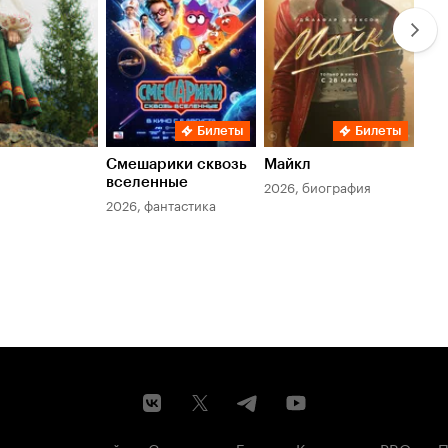
Билеты
Билеты
Смешарики сквозь
Майкл
Зл
вселенные
мер
2026, биография
2026, фантастика
202