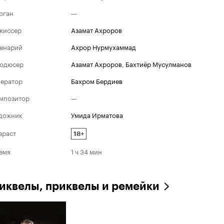
оган
—
жиссер
Азамат Ахроров
енарий
Ахрор Нурмухаммад
одюсер
Азамат Ахроров
,
Бахтиёр Мусулманов
ератор
Бахром Бердиев
мпозитор
—
дожник
Умида Ирматова
зраст
18+
емя
1 ч 34 мин
иквелы, приквелы и ремейки