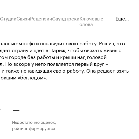
Студии
Связи
Рецензии
Саундтреки
Ключевые
Еще...
слова
аленьком кафе и ненавидит свою работу. Решив, что
ает страну и едет в Париж, чтобы связать жизнь с
гом городе без работы и крыши над головой
. Но вскоре у него появляется первый друг –
и также ненавидящая свою работу. Она решает взять
мокшим «беглецом».
–
Недостаточно оценок,
рейтинг формируется