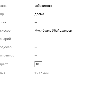
рана
Узбекистан
нр
драма
оган
—
жиссер
Мухибулла Убайдуллаев
енарий
—
одюсер
—
мпозитор
—
зраст
18+
емя
1 ч 17 мин