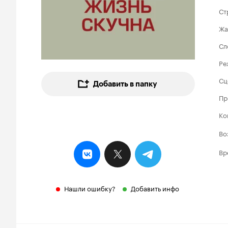
Ст
Жа
Сл
Ре
Сц
Добавить в папку
Пр
Ко
Во
Вр
Нашли ошибку?
Добавить инфо