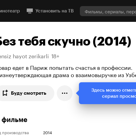
инотеатр
Установить на ТВ
Без тебя скучно (2014)
nsiz hayot zerikarli
18+
овар едет в Париж попытать счастья в профессии.
изнеутверждающая драма о взаимовыручке из Узб
Здесь можно отмет
Буду смотреть
сериал просм
 фильме
д производства
2014