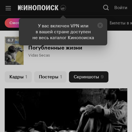
Войти
Онлайн-кинотеатр
Билеты в 
Смотреть кино
У вас включен VPN или
в вашей стране доступен
не весь каталог Кинопоиска
Рейтинг
6.7
Кинопоиска
Погубленные жизни
6.7
Vidas Secas
Кадры
1
Постеры
1
Скриншоты
9