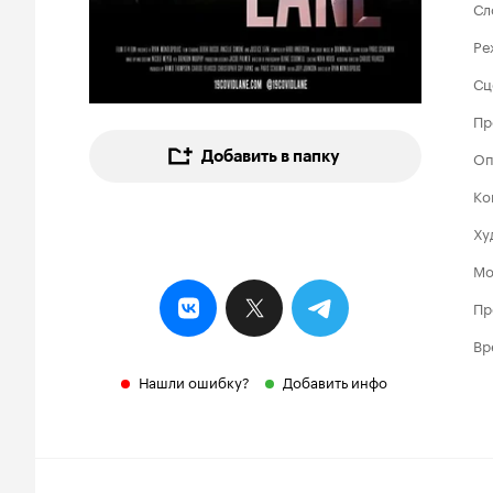
Сл
Ре
Сц
Пр
Добавить в папку
Оп
Ко
Ху
Мо
Пр
Вр
Нашли ошибку?
Добавить инфо