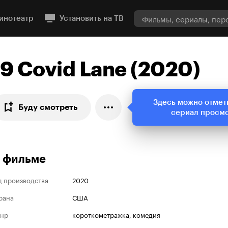
инотеатр
Установить на ТВ
19 Covid Lane (2020)
Здесь можно отмет
Буду смотреть
сериал просм
 фильме
д производства
2020
рана
США
нр
короткометражка
,
комедия