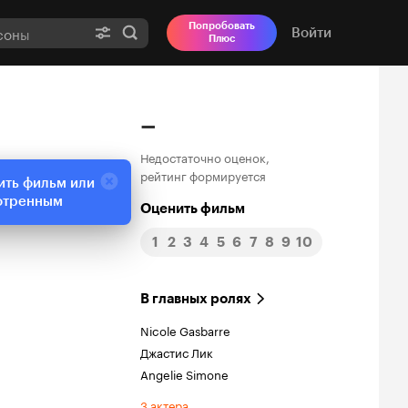
Попробовать
Войти
Плюс
–
Недостаточно оценок,
рейтинг формируется
ить фильм или
отренным
Оценить фильм
1
2
3
4
5
6
7
8
9
10
В главных ролях
Nicole Gasbarre
Джастис Лик
Angelie Simone
3 актера