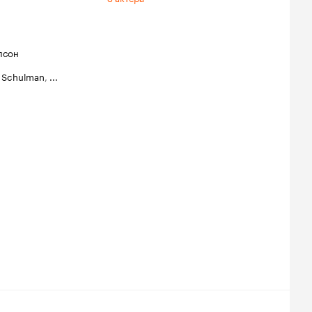
псон
s Schulman
,
...