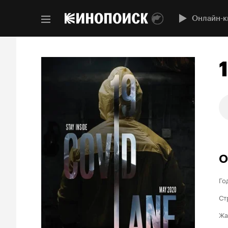
Онлайн-к
О
Го
Ст
Жа