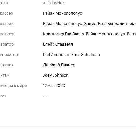
оган
«It's inside»
жиссер
Райан Монолополус
енарий
Райан Монолополус
,
Хамид-Реза Бенжамин Том
одюсер
Кристофер Гай Эванс
,
Райан Монолополус
,
Pari
ератор
Блейк Стадвелл
мпозитор
Karl Anderson
,
Paris Schulman
дожник
Джейкоб Палмер
нтаж
Joey Johnson
емьера в мире
12 мая 2020
емя
—