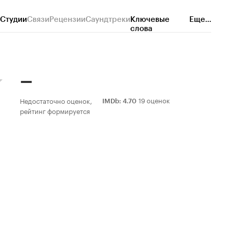
Студии
Связи
Рецензии
Саундтреки
Ключевые
Еще...
слова
–
19 оценок
Недостаточно оценок,
IMDb
:
4.70
рейтинг формируется