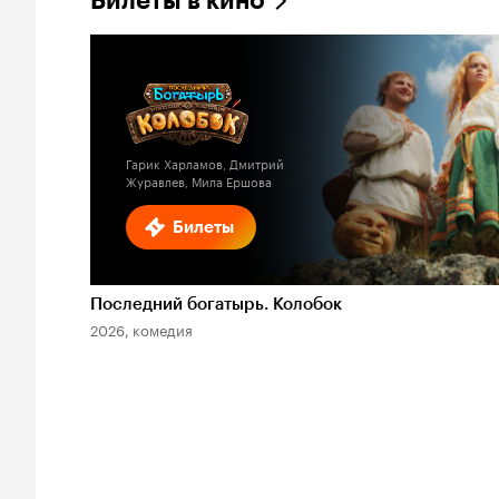
Билеты в кино
Гарик Харламов, Дмитрий
Журавлев, Мила Ершова
Билеты
Последний богатырь. Колобок
2026, комедия