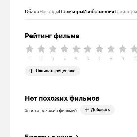
Обзор
Награды
Премьеры
Изображения
Трейлеры
Рейтинг фильма
1
2
3
4
5
6
7
8
9
10
Написать рецензию
Нет похожих фильмов
Знаете похожие фильмы?
Добавить