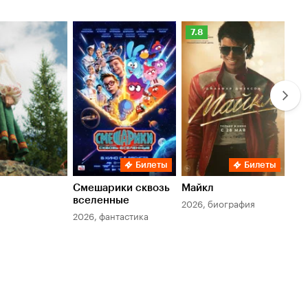
Рейтинг
Ре
7.8
6.
Кинопоиска
Ки
7.8
6.
Билеты
Билеты
Смешарики сквозь
Майкл
Зл
вселенные
мер
2026, биография
2026, фантастика
202