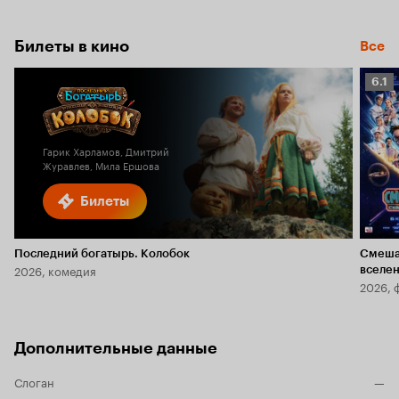
Билеты в кино
Все
Рейт
6.1
Кино
6.1
Гарик Харламов, Дмитрий
Журавлев, Мила Ершова
Билеты
Последний богатырь. Колобок
Смеша
2026, комедия
вселе
2026, 
Дополнительные данные
Слоган
—