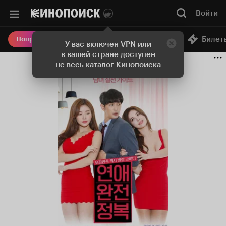
Войти
Онлайн-кинотеатр
Билет
Попробовать Плюс
У вас включен VPN или
в вашей стране доступен
не весь каталог Кинопоиска