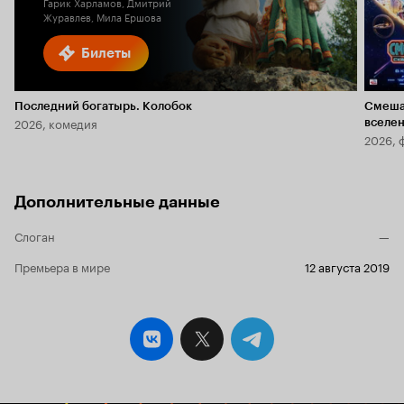
Гарик Харламов, Дмитрий
Журавлев, Мила Ершова
Билеты
Последний богатырь. Колобок
Смеша
2026, комедия
вселе
2026, 
Дополнительные данные
Слоган
—
Премьера в мире
12 августа 2019