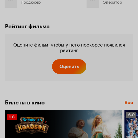
Продюсер
Оператор
Рейтинг фильма
Оцените фильм, чтобы у него поскорее появился
рейтинг
Оценить
Билеты в кино
Все
Рейт
6.0
Рейтинг
1.8
Кино
Кинопоиска
6.0
1.8