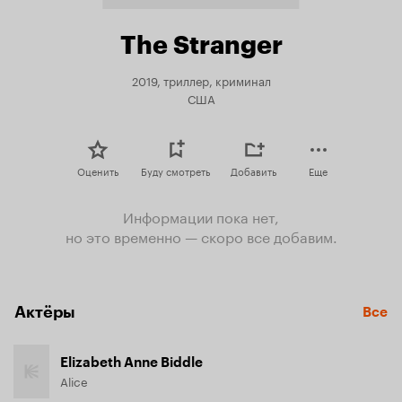
The Stranger
2019, триллер, криминал
США
Оценить
Буду смотреть
Добавить
Еще
Информации пока нет,
но это временно — скоро все добавим.
Актёры
Все
Elizabeth Anne Biddle
Alice