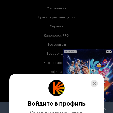
Соглашение
Правила рекомендаций
Справка
Кинопоиск PRO
Все фильмы
Все сериалы
РЕКЛАМА
Что посмотреть
Афиша
Музыка
Телепрограмма
Книги
Войдите в профиль
Служба поддержки
Сможете оценивать фильмы,
