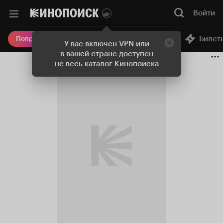
Войти
Онлайн-кинотеатр
Билет
Попробовать Плюс
У вас включен VPN или
в вашей стране доступен
не весь каталог Кинопоиска