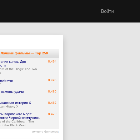
Войти
Лучшие фильмы — Top 250
елин колец: Две
8.494
ости
ord of the Rings: The Two
s
шой куш
8.493
h
тльмены удачи
8.485
иканская история X
8.482
can History X
ты Карибского моря:
8.470
лятие Черной жемчужины
es of the Caribbean: The
of the Black Pearl
лучшие фильмы