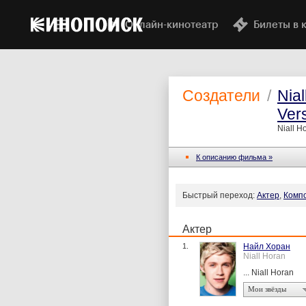
Онлайн-кинотеатр
Билеты в 
Создатели
/
Nial
Ver
Niall H
К описанию фильма »
Быстрый переход:
Актер
,
Комп
Актер
1.
Найл Хоран
Niall Horan
... Niall Horan
Мои звёзды