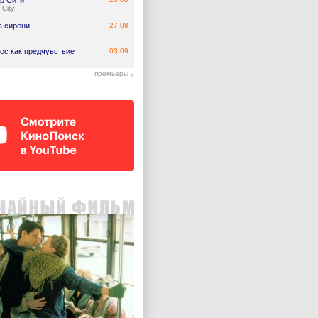
р Сити
 City
а сирени
27.08
ос как предчувствие
03.09
премьеры