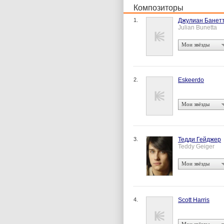
Композиторы
1.
Джулиан Банет
Julian Bunetta
Мои звёзды
2.
Eskeerdo
Мои звёзды
3.
Тедди Гейджер
Teddy Geiger
Мои звёзды
4.
Scott Harris