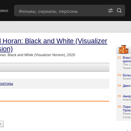
кино
l Horan: Black and White (Visualizer
sion)
oran: Black and White (Visualizer Version), 2020
32.
Власт
креп
The L
Tower
33.
Боль
Snatc
озиторы
34.
Джен
35.
Амер
Ameri
36.
Пира
Прок
Pirat
Curse 