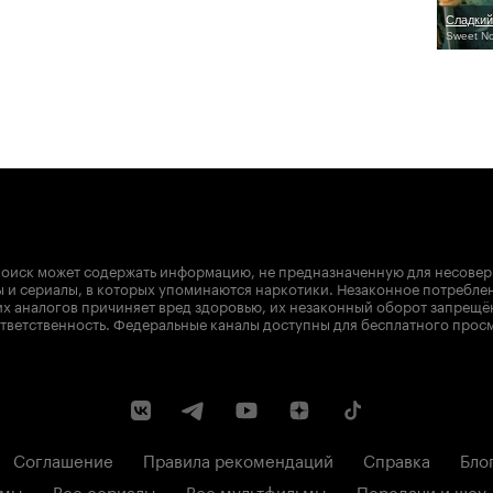
Сладкий
Sweet N
оиск может содержать информацию, не предназначенную для несове
 и сериалы, в которых упоминаются наркотики. Незаконное потребле
х аналогов причиняет вред здоровью, их незаконный оборот запрещё
тветственность. Федеральные каналы доступны для бесплатного прос
Соглашение
Правила рекомендаций
Справка
Бло
ьмы
Все сериалы
Все мультфильмы
Передачи и шоу