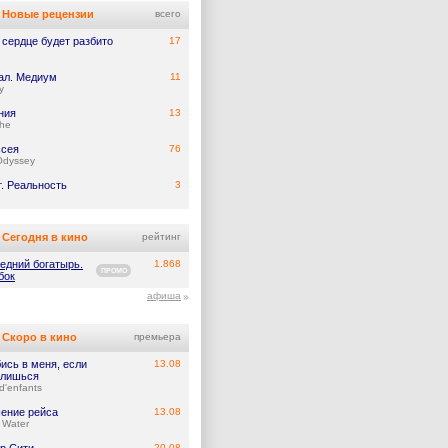
Новые рецензии
всего
 сердце будет разбито
17
ал. Медиум
11
y
ния
13
he
сея
76
Odyssey
т. Реальность
3
Сегодня в кино
рейтинг
едний богатырь.
1.868
ПРОМО
бок
афиша
Скоро в кино
премьера
ись в меня, если
13.08
лишься
d'enfants
ение рейса
13.08
 Water
20.08