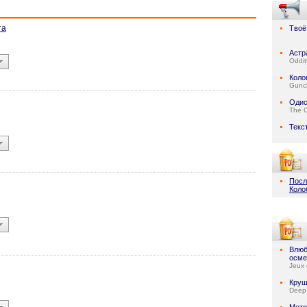
та
Твоё
Астр
Oddit
Коло
Gunc
Одис
The 
Текс
Посл
Коло
Влюб
осме
Jeux 
Круш
Deep