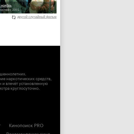
 ноябрь
ovember, 2001
другой случайный фильм
ршеннолетних.
ние наркотических средств,
н и влечёт установленную
мотра круглосуточно.
г
Кинопоиск PRO
Рекомендации кино