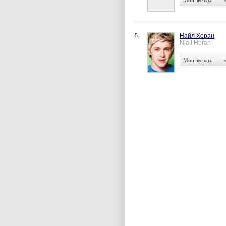
Мои звёзды
5.
Найл Хоран
Niall Horan
Мои звёзды