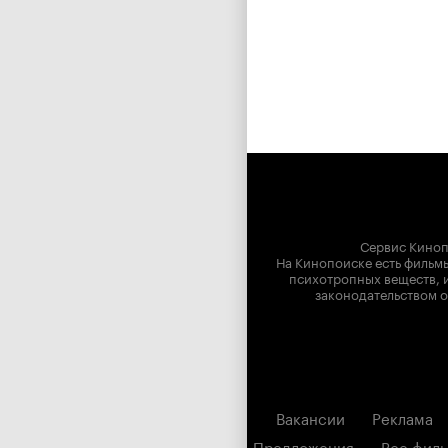
Сервис Киноп
На Кинопоиске есть фильмы
психотропных веществ, и
законодательством о
Вакансии
Реклама
Предложения
Все фил