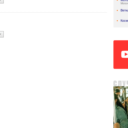
Мото
Motor
Ветк
Косм