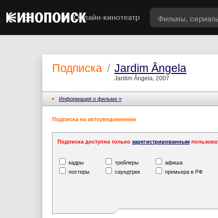
Онлайн-кинотеатр
Подписка
/
Jardim Ângela
Jardim Ângela, 2007
Информация o фильме »
Подписка на автоуведомления
Подписка доступна только
зарегистрированным
пользова
кадры
трейлеры
афиша
постеры
саундтрек
премьера в РФ