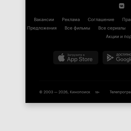
Вакансии
Реклама
Соглашение
Пра
Предложения
Все фильмы
Все сериалы
Акции и по
© 2003 —
2026
,
Кинопоиск
Телепрогр
18
+