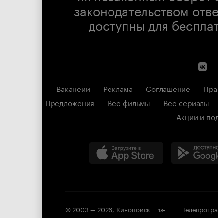
законодательством отв
доступны для беспла
Вакансии
Реклама
Соглашение
Пра
Предложения
Все фильмы
Все сериалы
Акции и по
© 2003 —
2026
,
Кинопоиск
Телепрогр
18
+