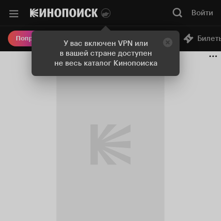
Войти
Онлайн-кинотеатр
Билет
Попробовать Плюс
У вас включен VPN или
в вашей стране доступен
не весь каталог Кинопоиска