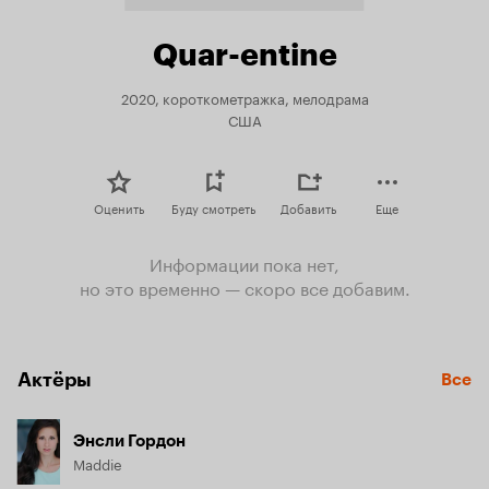
Quar-entine
2020, короткометражка, мелодрама
США
Оценить
Буду смотреть
Добавить
Еще
Информации пока нет,
но это временно — скоро все добавим.
Актёры
Все
Энсли Гордон
Maddie