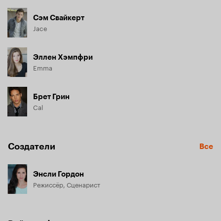
Сэм Свайкерт
Jace
Эллен Хэмпфри
Emma
Брет Грин
Cal
Создатели
Все
Энсли Гордон
Режиссёр, Сценарист