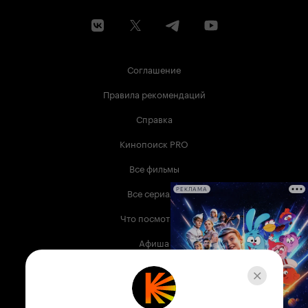
Соглашение
Правила рекомендаций
Справка
Кинопоиск PRO
Все фильмы
Все сериалы
РЕКЛАМА
Что посмотреть
Афиша
Музыка
Телепрограмма