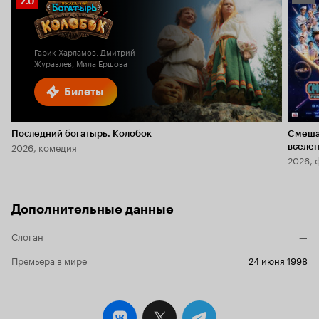
Рейтинг
2.0
Кино
Кинопоиска
5.9
2.0
Гарик Харламов, Дмитрий
Журавлев, Мила Ершова
Билеты
Последний богатырь. Колобок
Смеша
2026, комедия
вселе
2026, 
Дополнительные данные
Слоган
—
Премьера в мире
24 июня 1998