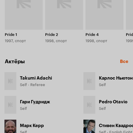
Pride 1
Pride 2
Pride 4
Pri
1997, спорт
1998, спорт
1998, спорт
199
Актёры
Все
Takumi Adachi
Карлос Ньютон
Self - Referee
Self
Гари Гудридж
Pedro Otavio
Self
Self
Марк Керр
Стивен Квадро
Self