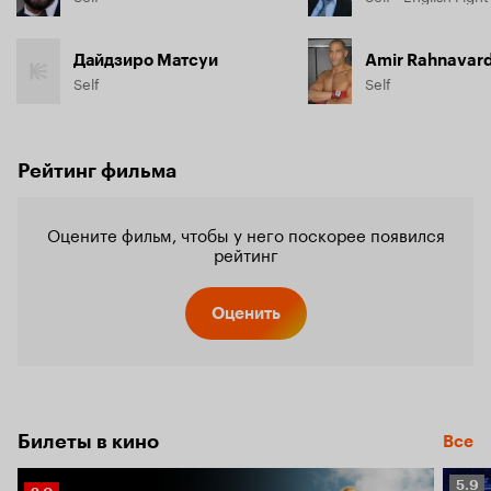
Дайдзиро Матсуи
Amir Rahnavard
Self
Self
Рейтинг фильма
Оцените фильм, чтобы у него поскорее появился
рейтинг
Оценить
Билеты в кино
Все
Рейт
5.9