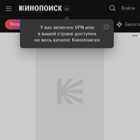
Войти
Онлайн-кинотеатр
Билет
Попробовать Плюс
У вас включен VPN или
в вашей стране доступен
не весь каталог Кинопоиска