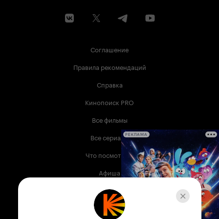
Соглашение
Правила рекомендаций
Справка
Кинопоиск PRO
Все фильмы
Все сериалы
РЕКЛАМА
Что посмотреть
Афиша
Музыка
Телепрограмма