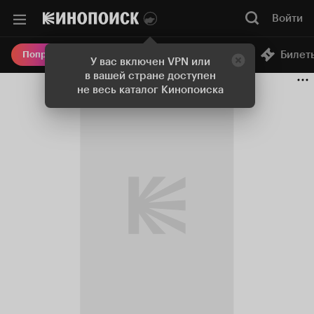
Войти
Онлайн-кинотеатр
Билет
Попробовать Плюс
У вас включен VPN или
в вашей стране доступен
не весь каталог Кинопоиска