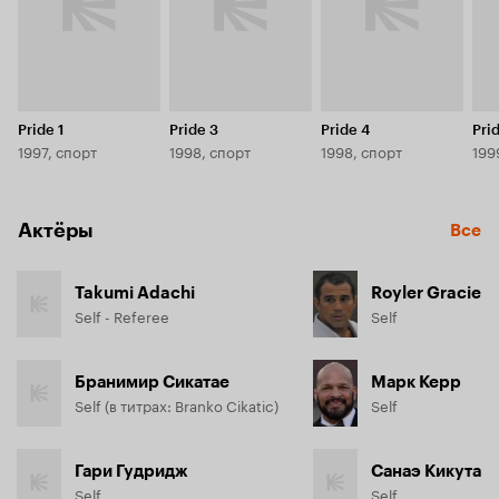
Pride 1
Pride 3
Pride 4
Pri
1997, спорт
1998, спорт
1998, спорт
199
Актёры
Все
Takumi Adachi
Royler Gracie
Self - Referee
Self
Бранимир Сикатае
Марк Керр
Self (в титрах: Branko Cikatic)
Self
Гари Гудридж
Санаэ Кикута
Self
Self