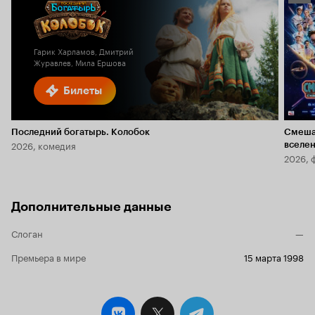
Кино
6.1
Гарик Харламов, Дмитрий
Журавлев, Мила Ершова
Билеты
Последний богатырь. Колобок
Смеша
2026, комедия
вселе
2026, 
Дополнительные данные
Слоган
—
Премьера в мире
15 марта 1998