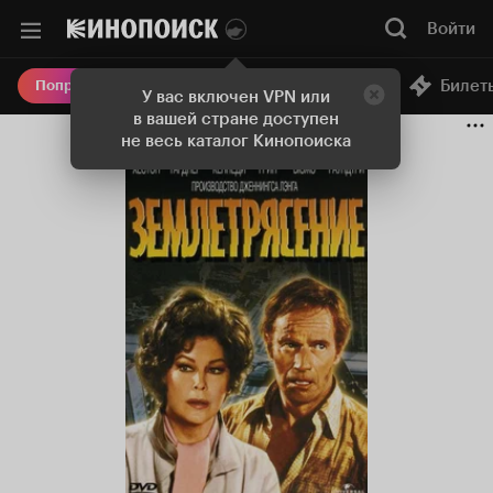
Войти
Онлайн-кинотеатр
Билет
Попробовать Плюс
У вас включен VPN или
в вашей стране доступен
не весь каталог Кинопоиска