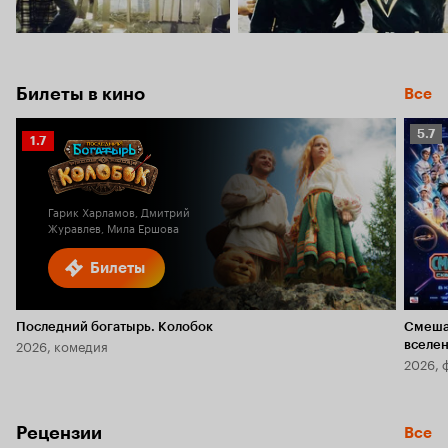
Билеты в кино
Все
Рейт
5.7
Рейтинг
1.7
Кино
Кинопоиска
5.7
1.7
Гарик Харламов, Дмитрий
Журавлев, Мила Ершова
Билеты
Последний богатырь. Колобок
Смеша
2026, комедия
вселе
2026, 
Рецензии
Все