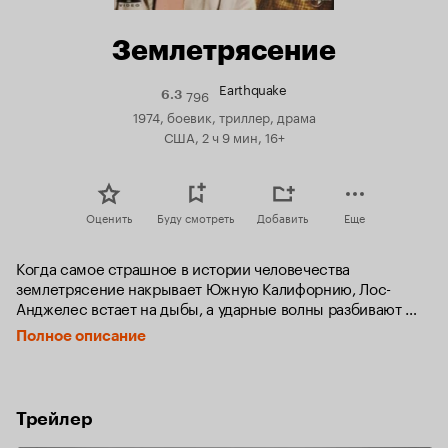
Землетрясение
Earthquake
796
Рейтинг
6.3
Кинопоиска
1974, боевик, триллер, драма
6.3
США, 2 ч 9 мин, 16+
Оценить
Буду смотреть
Добавить
Еще
Когда самое страшное в истории человечества 
землетрясение накрывает Южную Калифорнию, Лос-
Анджелес встает на дыбы, а ударные волны разбивают 
вдребезги судьбы его жителей.
Полное описание
Трейлер