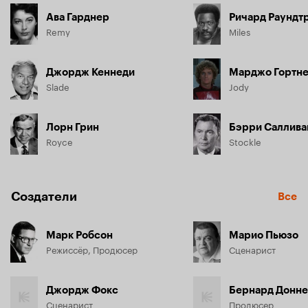
Ава Гарднер
Ричард Раундт
Remy
Miles
Джордж Кеннеди
Марджо Гортн
Slade
Jody
Лорн Грин
Бэрри Саллива
Royce
Stockle
Создатели
Все
Марк Робсон
Марио Пьюзо
Режиссёр, Продюсер
Сценарист
Джордж Фокс
Бернард Донн
Сценарист
Продюсер