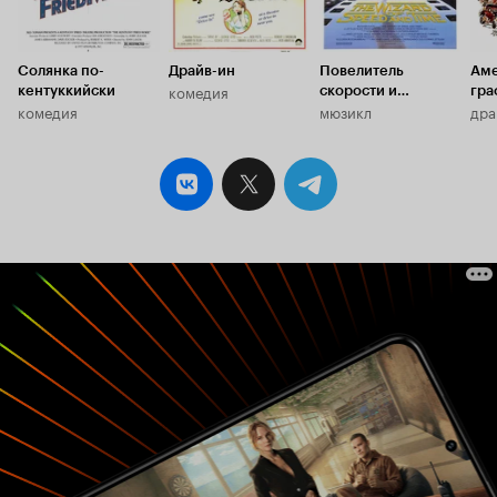
Солянка по-
Драйв-ин
Повелитель
Аме
комедия
кентуккийски
скорости и
гра
комедия
мюзикл
дра
времени