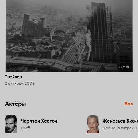
3 мин
Длительность 3 мин
Трейлер
2 октября 2009
Актёры
Все
Чарлтон Хестон
Женевьев Бюж
Graff