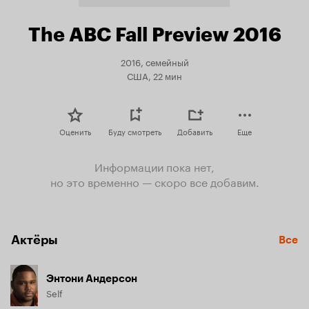
The ABC Fall Preview 2016
2016, семейный
США, 22 мин
Оценить
Буду смотреть
Добавить
Еще
Информации пока нет,
но это временно — скоро все добавим.
Актёры
Все
Энтони Андерсон
Self