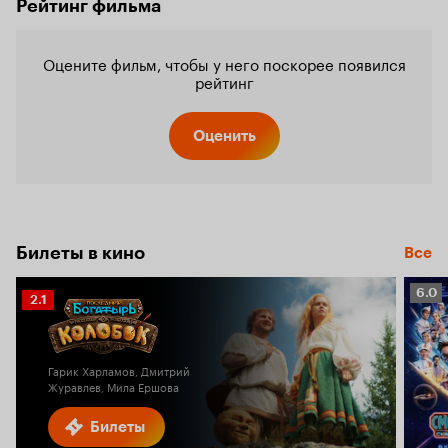
Рейтинг фильма
Оцените фильм, чтобы у него поскорее появился
рейтинг
Оценить
Билеты в кино
Все
Рейт
6.0
Рейтинг
2.1
Кино
Кинопоиска
6.0
2.1
Гарик Харламов, Дмитрий
Журавлев, Мила Ершова
Билеты