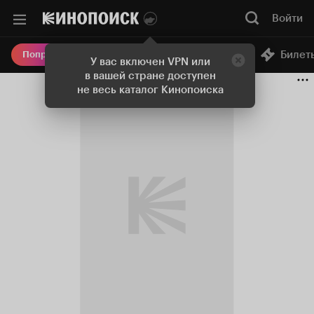
Войти
Онлайн-кинотеатр
Билет
Попробовать Плюс
У вас включен VPN или
в вашей стране доступен
не весь каталог Кинопоиска