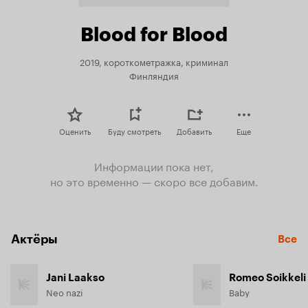
Blood for Blood
2019, короткометражка, криминал
Финляндия
Оценить
Буду смотреть
Добавить
Еще
Информации пока нет,
но это временно — скоро все добавим.
Актёры
Все
Jani Laakso
Romeo Soikkeli
Neo nazi
Baby