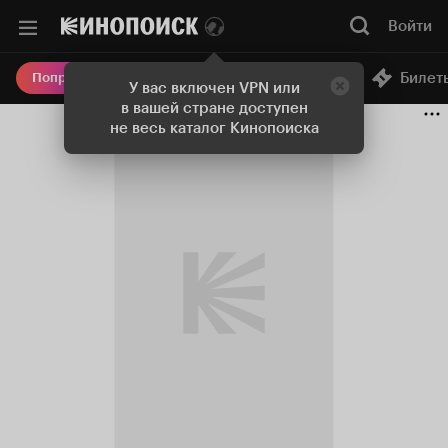
Войти
Онлайн-кинотеатр
Билет
Попробовать Плюс
У вас включен VPN или
в вашей стране доступен
не весь каталог Кинопоиска