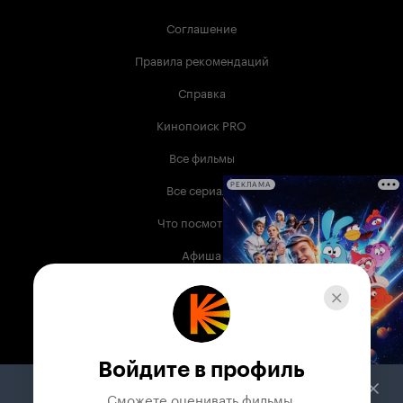
Соглашение
Правила рекомендаций
Справка
Кинопоиск PRO
Все фильмы
Все сериалы
РЕКЛАМА
Что посмотреть
Афиша
Музыка
Телепрограмма
Книги
Войдите в профиль
Служба поддержки
Сможете оценивать фильмы,
