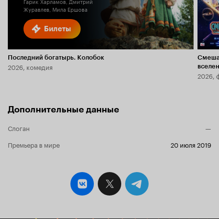
Гарик Харламов, Дмитрий
Журавлев, Мила Ершова
Билеты
Последний богатырь. Колобок
Смеша
2026, комедия
вселе
2026, 
Дополнительные данные
Слоган
—
Премьера в мире
20 июля 2019