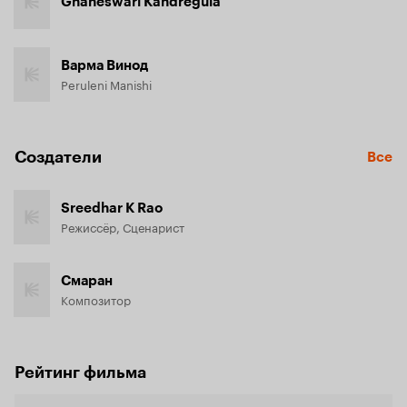
Gnaneswari Kandregula
Варма Винод
Peruleni Manishi
Создатели
Все
Sreedhar K Rao
Режиссёр, Сценарист
Смаран
Композитор
Рейтинг фильма