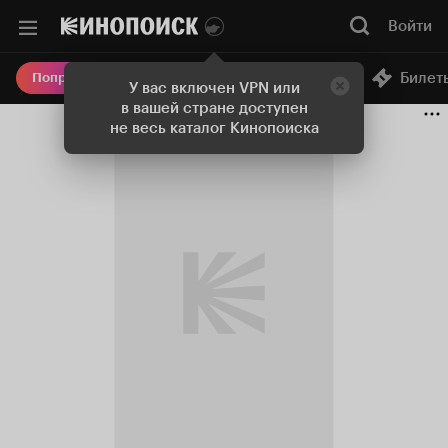
Войти
Онлайн-кинотеатр
Билет
Попробовать Плюс
У вас включен VPN или
в вашей стране доступен
не весь каталог Кинопоиска