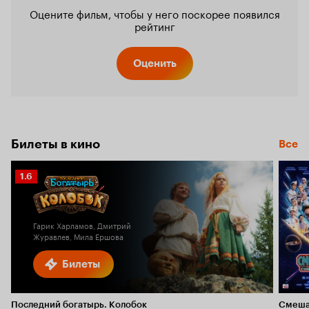
Оцените фильм, чтобы у него поскорее появился
рейтинг
Оценить
Билеты в кино
Все
Рейтинг
1.6
Кинопоиска
1.6
Гарик Харламов, Дмитрий
Журавлев, Мила Ершова
Билеты
Последний богатырь. Колобок
Смеша