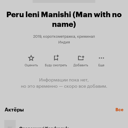
Peru leni Manishi (Man with no
name)
2019, короткометражка, криминал
Индия
Оценить
Буду смотреть
Добавить
Еще
Информации пока нет,
но это временно — скоро все добавим.
Актёры
Все