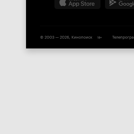
© 2003 —
2026
,
Кинопоиск
Телепрогр
18
+