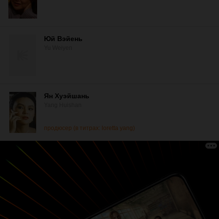
Юй Вэйень
Yu Weiyen
Ян Хуэйшань
Yang Huishan
продюсер (в титрах: loretta yang)