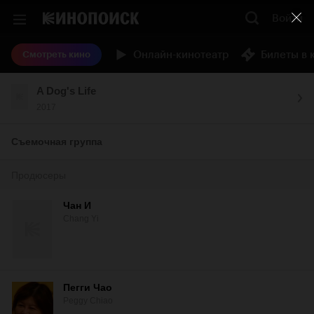
Войти
Онлайн-кинотеатр
Билеты в 
Смотреть кино
A Dog's Life
2017
Съемочная группа
Продюсеры
Чан И
Chang Yi
Пегги Чао
Peggy Chiao