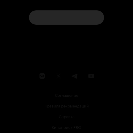
Соглашение
Правила рекомендаций
Справка
Кинопоиск PRO