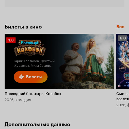
Билеты в кино
Все
Рейт
6.0
Рейтинг
1.8
Кино
Кинопоиска
6.0
1.8
Гарик Харламов, Дмитрий
Журавлев, Мила Ершова
Билеты
Последний богатырь. Колобок
Смеша
2026, комедия
вселе
2026, 
Дополнительные данные