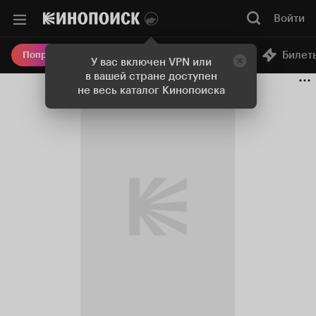
Войти
Онлайн-кинотеатр
Билет
Попробовать Плюс
У вас включен VPN или
в вашей стране доступен
не весь каталог Кинопоиска