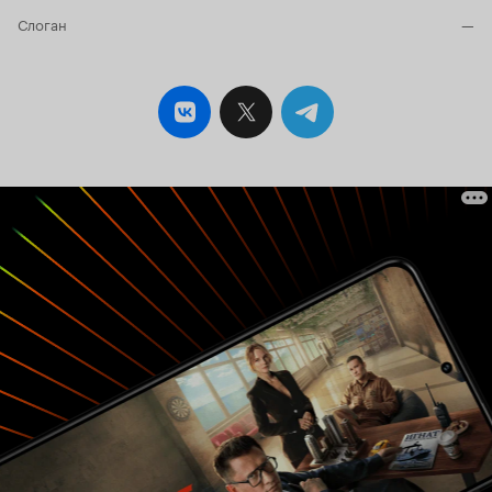
Слоган
—