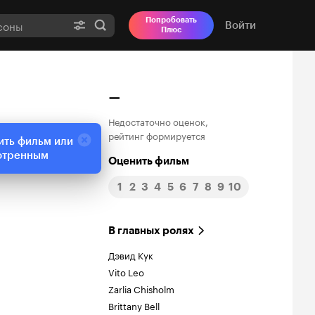
Попробовать
Войти
Плюс
–
Недостаточно оценок,
рейтинг формируется
ить фильм или
отренным
Оценить фильм
1
2
3
4
5
6
7
8
9
10
В главных ролях
Дэвид Кук
Vito Leo
Zarlia Chisholm
Brittany Bell