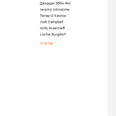
Джордан Эбби-Янг
Jeremy Johnstone
Питер О’Хэнлон
Josh Campbell
Holly Axsentieff
Lochie Burgdorf
31 актер