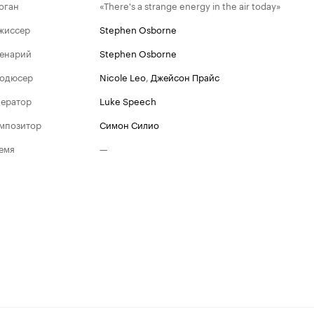
оган
«There's a strange energy in the air today»
жиссер
Stephen Osborne
енарий
Stephen Osborne
одюсер
Nicole Leo
,
Джейсон Прайс
ератор
Luke Speech
мпозитор
Симон Силио
емя
—