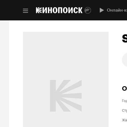
Онлайн-к
О
Го
Ст
Жа