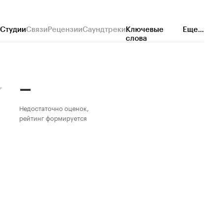
Студии
Связи
Рецензии
Саундтреки
Ключевые
Еще...
слова
–
Недостаточно оценок,
рейтинг формируется