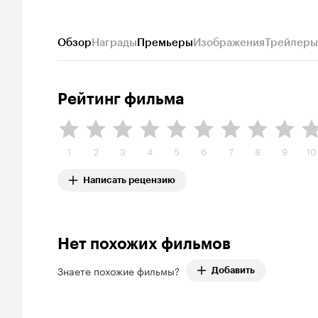
Обзор
Награды
Премьеры
Изображения
Трейлеры
Рейтинг фильма
1
2
3
4
5
6
7
8
9
10
Написать рецензию
Нет похожих фильмов
Знаете похожие фильмы?
Добавить