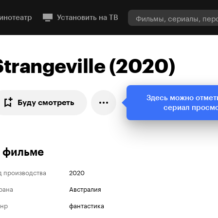
инотеатр
Установить на ТВ
Strangeville (2020)
Здесь можно отмет
Буду смотреть
сериал просм
 фильме
д производства
2020
рана
Австралия
нр
фантастика