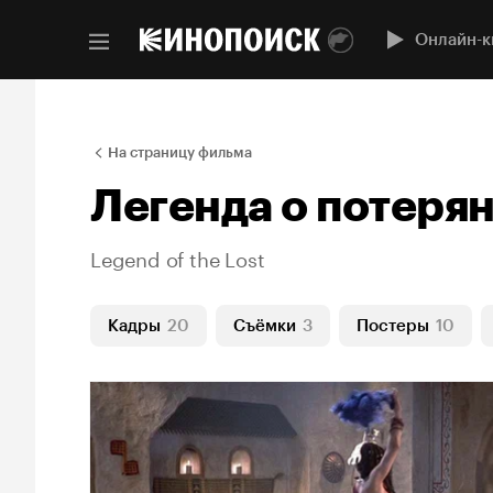
Онлайн-к
На страницу фильма
Легенда о потеря
Legend of the Lost
Кадры
20
Съёмки
3
Постеры
10