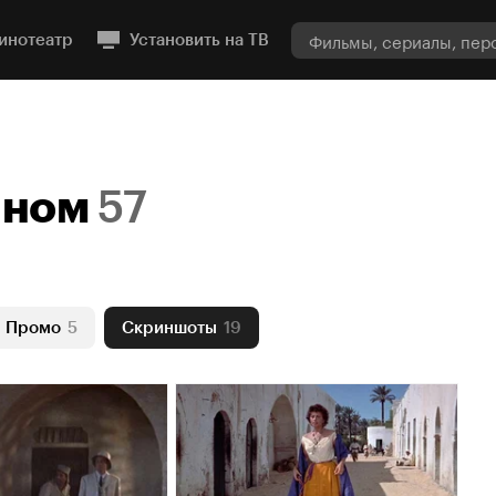
инотеатр
Установить на ТВ
нном
57
Промо
5
Скриншоты
19