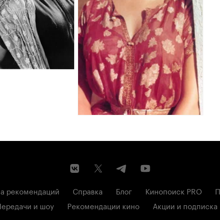
а рекомендаций
Справка
Блог
Кинопоиск PRO
П
Передачи и шоу
Рекомендации кино
Акции и подписка