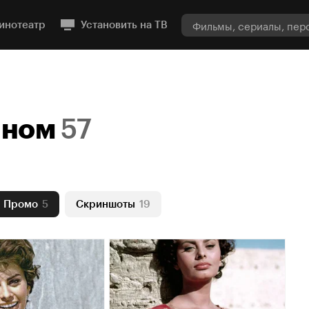
инотеатр
Установить на ТВ
нном
57
Промо
5
Скриншоты
19