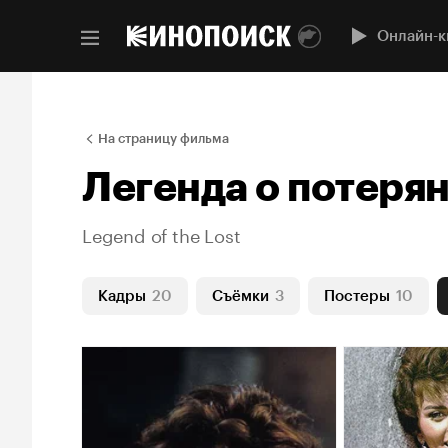
Онлайн-к
На страницу фильма
Легенда о потеря
Legend of the Lost
Кадры
20
Съёмки
3
Постеры
10