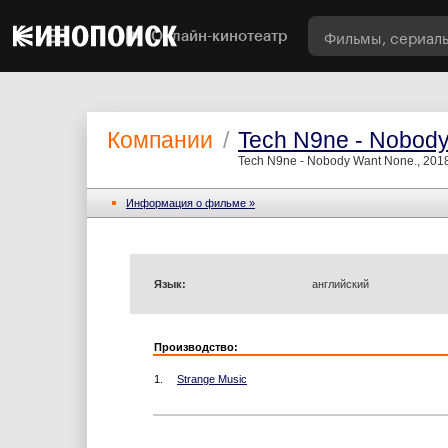
Онлайн-кинотеатр
Компании
/
Tech N9ne - Nobod
Tech N9ne - Nobody Want None., 201
Информация o фильме »
Язык:
английский
Производство:
1.
Strange Music