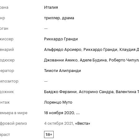
рана
Италия
нр
триллер
,
драма
оган
—
жиссер
Риккардо Гранди
енарий
Альфредо Арсиеро
,
Риккардо Гранди
,
Клаудия 
одюсер
Джованни Амико
,
Аделе Будина
,
Роберто Чипул
ератор
Тимоти Алипранди
мпозитор
—
дожник
Бьяджо Ферзини
,
Асторино Сандра
,
Валентина 
нтаж
Лоренцо Муто
емьера в мире
18 ноября 2020
,
...
фровой релиз
4 октября 2021
,
«Веста»
зраст
18+