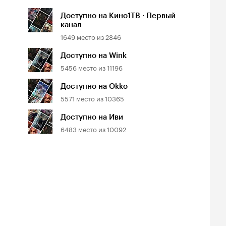
Доступно на Кино1ТВ · Первый
канал
1649
место из
2846
Доступно на Wink
5456
место из
11196
Доступно на Okko
5571
место из
10365
Доступно на Иви
6483
место из
10092