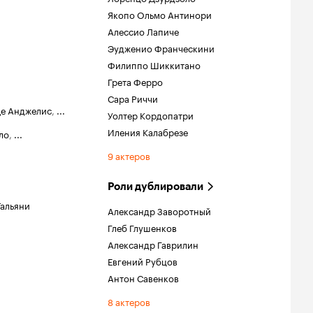
Якопо Ольмо Антинори
Алессио Лапиче
Эудженио Франческини
Филиппо Шиккитано
Грета Ферро
Сара Риччи
Де Анджелис
,
...
Уолтер Кордопатри
Иления Калабрезе
ло
,
...
9 актеров
Роли дублировали
Тальяни
Александр Заворотный
Глеб Глушенков
Александр Гаврилин
Евгений Рубцов
Антон Савенков
8 актеров