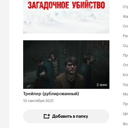
Ст
Жа
Сл
Ре
Сц
Пр
Оп
Ко
Ху
2 мин
Длительность 2 мин
Мо
Трейлер (дублированный)
10 сентября 2021
Пр
Ци
Добавить в папку
Во