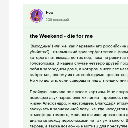
развязка (с неким 'двойным дном') все же сглажи
впечатление от экватора фильма. Актерская игра 
неизвестных мне) персонажей является весьма убе
Eva
напряжение и некая химия между героями явно о
208 рецензий
6 из 10
the Weekend - die for me
'Выходные' (или же, как перевели его российские
убийство') - итальянский триллер/детектив в фор
которого нет выхода до тех пор, пока не решится к
головоломка. В нашем случае четверо друзей пос
себя в загородном доме, в котором много лет на
выбраться, одному из них необходимо признаться,
Но что делать, если совершать индульгенцию никт
Пройдусь сначала по плюсам картины. Мне понрав
помощью двух параллельных линий - прошлое, гд
жизни Алессандро, и настоящее. Благодаря этому
заскучать в заснеженной ловушке, где находятся
атмосфера темного, мрачного и изолированного д
диалогов между персонажами не так уж и много.
героев, а также возможные мотивы для преступле