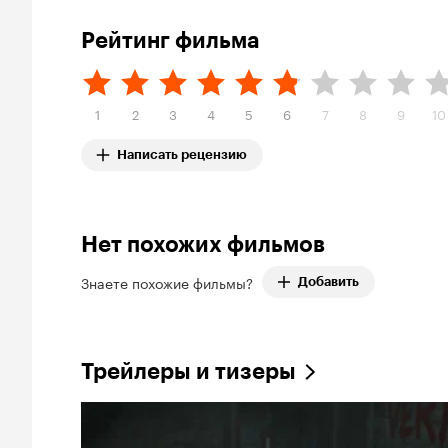
Рейтинг фильма
1
2
3
4
5
6
7
8
9
10
Написать рецензию
Нет похожих фильмов
Знаете похожие фильмы?
Добавить
Трейлеры и тизеры