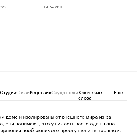
емя
1 ч 24 мин
Студии
Связи
Рецензии
Саундтреки
Ключевые
Еще...
слова
ом доме и изолированы от внешнего мира из-за
, они понимают, что у них есть всего один шанс
совершении необъяснимого преступления в прошлом.