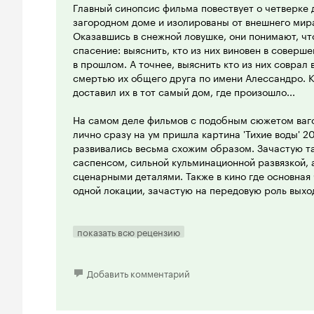
Главный синопсис фильма повествует о четверке 
загородном доме и изолированы от внешнего мира
Оказавшись в снежной ловушке, они понимают, что
спасение: выяснить, кто из них виновен в совер
в прошлом. А точнее, выяснить кто из них соврал 
смертью их общего друга по имени Алессандро. К
доставил их в тот самый дом, где произошло...
На самом деле фильмов с подобным сюжетом ваго
лично сразу на ум пришла картина 'Тихие воды' 20
развивались весьма схожим образом. Зачастую 
саспенсом, сильной кульминационной развязкой,
сценарными деталями. Также в кино где основная 
одной локации, зачастую на передовую роль выхо
Само повествование картины изобилует отсылкам
благополучному вечеру, когда жизнь их друга пр
показать всю рецензию
образом. Что несомненно позволяет раскрыть пе
стороны, а также показывает, что практически у 
подозреваемого имелся насущный мотив для сове
Добавить комментарий
ближе к середине, кульминационный заряд неумо
невольно поглядываешь на обратный счет хроном