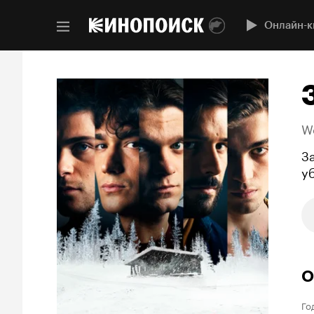
Онлайн-к
W
З
у
О
Го