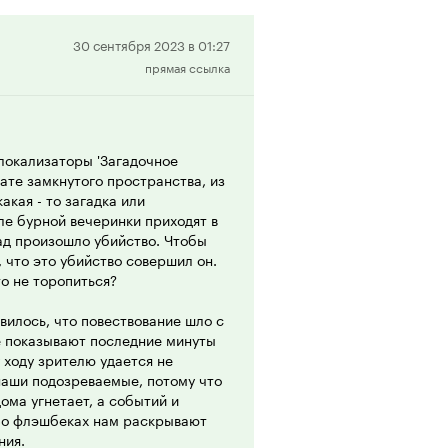
вает чуть подпортившиеся
итальянских (и посему
дительной, и за счет этого
Положительная
30 сентября 2023 в 01:27
щущалась.
прямая ссылка
рецензия
 локализаторы 'Загадочное
мате замкнутого пространства, из
акая - то загадка или
ле бурной вечеринки приходят в
зад произошло убийство. Чтобы
 что это убийство совершил он.
о не торопиться?
илось, что повествование шло с
е показывают последние минуты
 ходу зрителю удается не
 наши подозреваемые, потому что
ома угнетает, а событий и
 Во флэшбеках нам раскрывают
ния.