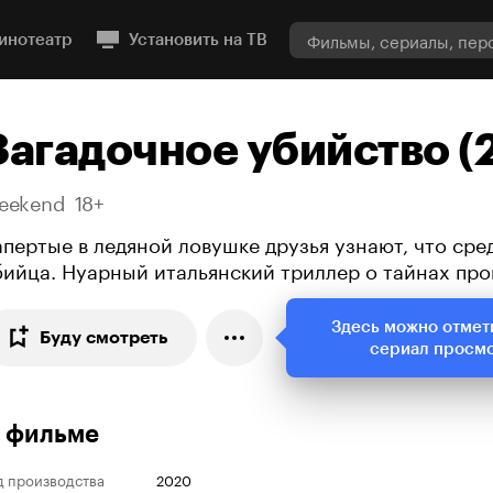
инотеатр
Установить на ТВ
Загадочное убийство (
eekend
18+
апертые в ледяной ловушке друзья узнают, что сре
бийца. Нуарный итальянский триллер о тайнах пр
Здесь можно отмет
Буду смотреть
сериал просм
 фильме
д производства
2020