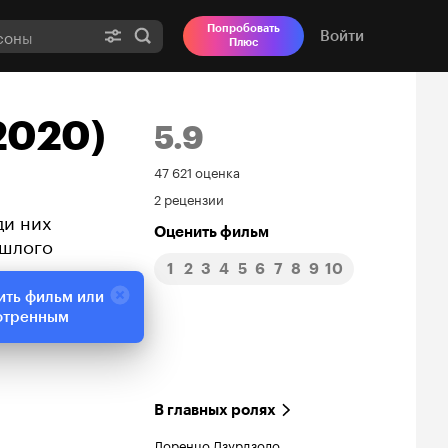
Попробовать
Войти
Плюс
2020)
5.9
Рейтинг
47 621 оценка
2 рецензии
Кинопоиска
ди них
Оценить фильм
ошлого
5.9
1
2
3
4
5
6
7
8
9
10
ить фильм или
отренным
В главных ролях
Лоренцо Дзурдзоло