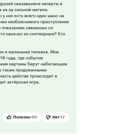
друзей оказавшиеся заперты в
 из-за сильной метели.
 у них есть всего один шанс на
шении необъяснимого преступления
в показаниях связанных со
то накачал их снотворным? Кто
н и маленькая тележка. Мне
18 года, где события
такие картины берут набегающим
 а также продуманными
часть действа происходит в
дит актёрская игра.
и к тому самому не
ервалась весьма трагичным
рсонажей с довольно необычной
каждого потенциального
ршения преступления. Однако
Полезно
60
Нет
17
лимо снижается, что уже
етража. Но сама финальная