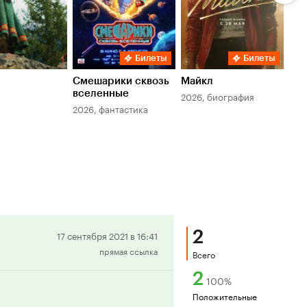
Билеты
Билеты
Смешарики сквозь
Майкл
Зл
вселенные
мер
2026, биография
2026, фантастика
202
2
Положительная
17 сентября 2021 в 16:41
прямая ссылка
рецензия
Всего
2
100
%
Положительные