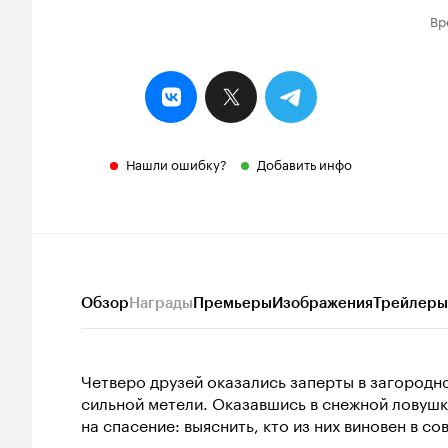
Вр
Нашли ошибку?
Добавить инфо
Обзор
Награды
Премьеры
Изображения
Трейлеры
Четверо друзей оказались заперты в загородн
сильной метели. Оказавшись в снежной ловушке
на спасение: выяснить, кто из них виновен в 