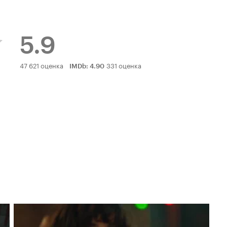
5.9
Рейтинг
47 621 оценка
331 оценка
IMDb
:
4.90
Кинопоиска
5.9