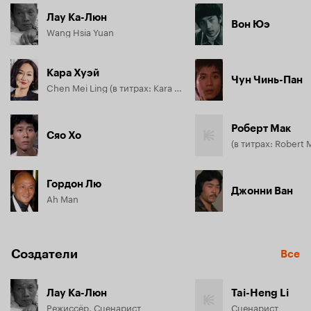
верховный учитель. Но вместо себя он пресылает свою 
Лау Ка-Люн
единственную дочь, родившуюся и выросшую в Америке. 
Вон Юэ
Wang Hsia Yuan
Она сразу берется исправлять порядки в школе на свой 
экзольтированно-западный манер. Вот тут она не только 
вступает в противоречие с учителем Воном, являющимся 
Кара Хуэй
традиционным учителем кунг-фу, но и переходит дорогу 
Чун Чинь-Пан
Chen Mei Ling (в титрах: Kara Hui)
местным бандитам.
Роберт Мак
Сяо Хо
(в титрах: Robert 
Гордон Лю
Джонни Ван
Ah Man
Создатели
Все
Лау Ка-Люн
Tai-Heng Li
Режиссёр, Сценарист
Сценарист