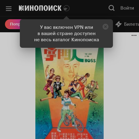
Войти
Онлайн-кинотеатр
Билет
Попробовать Плюс
У вас включен VPN или
в вашей стране доступен
не весь каталог Кинопоиска