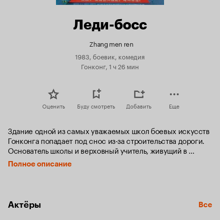
Леди-босс
Zhang men ren
1983, боевик, комедия
Гонконг, 1 ч 26 мин
Оценить
Буду смотреть
Добавить
Еще
Здание одной из самых уважаемых школ боевых искусств 
Гонконга попадает под снос из-за строительства дороги. 
Основатель школы и верховный учитель, живущий в 
Североамериканских соединенных штатах и являющийся 
Полное описание
по совместительству главой Ассоциации боевых искусств 
Гонконга, присылает свое разрешение на перенос школы 
в другое здание. 

Актёры
Все
Для открытия школы необходимо провести церемонию ее 
открытия. Но для этого церемонию должен провести сам 