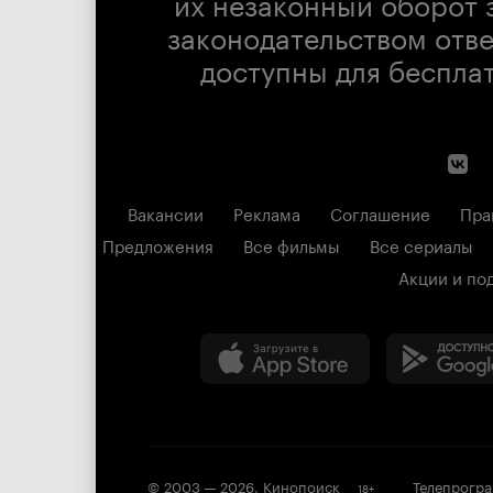
их незаконный оборот 
законодательством отв
доступны для беспла
Вакансии
Реклама
Соглашение
Пра
Предложения
Все фильмы
Все сериалы
Акции и по
© 2003 —
2026
,
Кинопоиск
Телепрогр
18
+