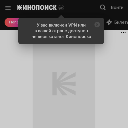
Войти
Онлайн-кинотеатр
Билет
Попробовать Плюс
У вас включен VPN или
в вашей стране доступен
не весь каталог Кинопоиска