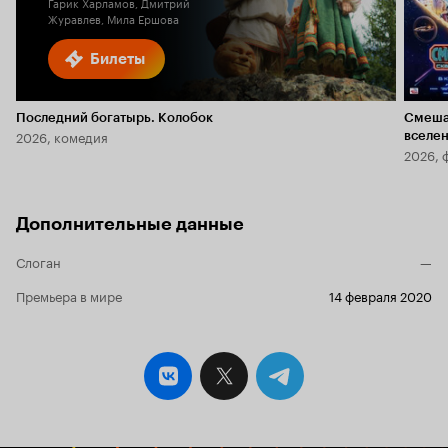
Гарик Харламов, Дмитрий
Журавлев, Мила Ершова
Билеты
Последний богатырь. Колобок
Смеша
2026, комедия
вселе
2026, 
Дополнительные данные
Слоган
—
Премьера в мире
14 февраля 2020