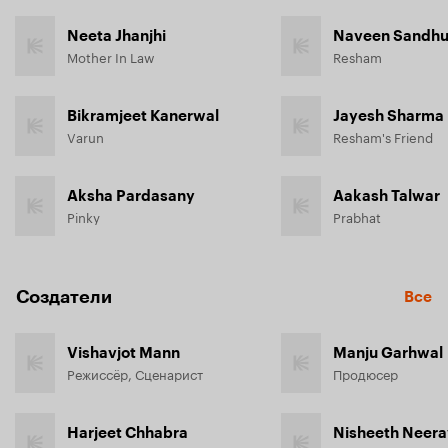
Neeta Jhanjhi
Naveen Sandh
Mother In Law
Resham
Bikramjeet Kanerwal
Jayesh Sharma
Varun
Resham's Friend
Aksha Pardasany
Aakash Talwar
Pinky
Prabhat
Создатели
Все
Vishavjot Mann
Manju Garhwal
Режиссёр, Сценарист
Продюсер
Harjeet Chhabra