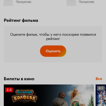
Продюсер
Продюсер
Рейтинг фильма
Оцените фильм, чтобы у него поскорее появился
рейтинг
Оценить
Билеты в кино
Все
Рейт
6.1
Рейтинг
2.3
Кино
Кинопоиска
6.1
2.3