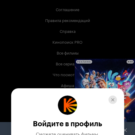
Соглашение
Правила рекомендаций
Справка
Кинопоиск PRO
Все фильмы
Все сериалы
РЕКЛАМА
Что посмотреть
Афиша
Музыка
Телепрограмма
Книги
Войдите в профиль
Служба поддержки
Сможете оценивать фильмы,
