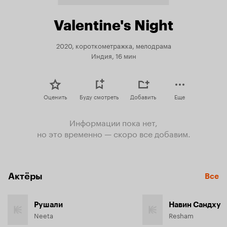
Valentine's Night
2020, короткометражка, мелодрама
Индия, 16 мин
Оценить
Буду смотреть
Добавить
Еще
Информации пока нет,
но это временно — скоро все добавим.
Актёры
Все
Рушали
Навин Сандху
Neeta
Resham