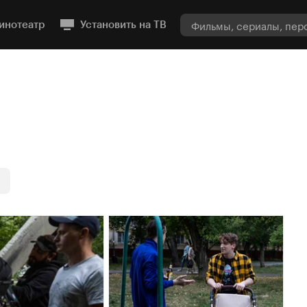
инотеатр
Установить на ТВ