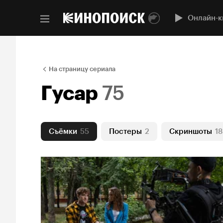
Онлайн-к
На страницу сериала
Гусар
75
Съёмки
55
Постеры
2
Скриншоты
18