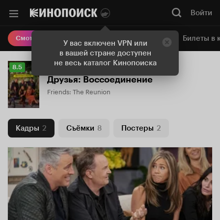
Войти
Онлайн-кинотеатр
Билеты в 
Смотреть кино
У вас включен VPN или
в вашей стране доступен
не весь каталог Кинопоиска
Рейтинг
8.5
Кинопоиска
Друзья: Воссоединение
8.5
Friends: The Reunion
Кадры
2
Съёмки
8
Постеры
2