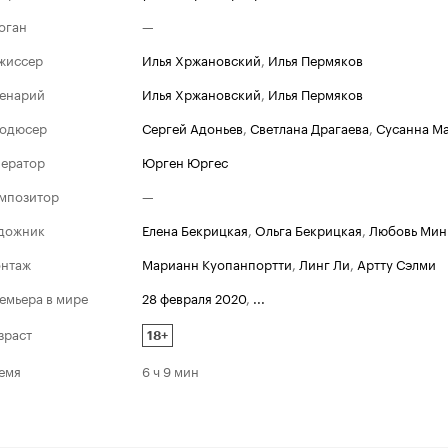
оган
—
жиссер
Илья Хржановский
,
Илья Пермяков
енарий
Илья Хржановский
,
Илья Пермяков
одюсер
Сергей Адоньев
,
Светлана Драгаева
,
Сусанна М
ератор
Юрген Юргес
мпозитор
—
дожник
Елена Бекрицкая
,
Ольга Бекрицкая
,
Любовь Мин
нтаж
Марианн Куопанпортти
,
Линг Ли
,
Артту Сэлми
емьера в мире
28 февраля 2020
,
...
зраст
18+
емя
6 ч 9 мин