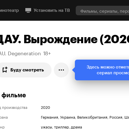
инотеатр
Установить на ТВ
ДАУ. Вырождение (202
AU. Degeneration
18+
Здесь можно отмет
Буду смотреть
сериал просм
 фильме
д производства
2020
рана
Германия
,
Украина
,
Великобритания
,
Россия
,
Ш
нр
ужасы
,
триллер
,
драма