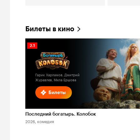
Билеты в кино
Рейтинг
2.1
Кинопоиска
2.1
Гарик Харламов, Дмитрий
Журавлев, Мила Ершова
Билеты
Последний богатырь. Колобок
2026, комедия