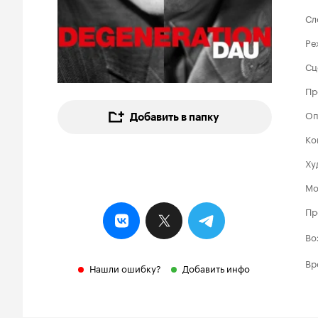
Сл
Ре
Сц
Пр
Оп
Добавить в папку
Ко
Ху
Мо
Пр
Во
Вр
Нашли ошибку?
Добавить инфо