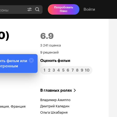
Попробовать
Войти
Плюс
0)
6.9
Рейтинг
3 241 оценка
9 рецензий
Кинопоиска
Оценить фильм
ить фильм или
6.9
отренным
1
2
3
4
5
6
7
8
9
10
В главных ролях
Владимир Ажиппо
Дмитрий Каледин
веция
,
Франция
Ольга Шкабарня