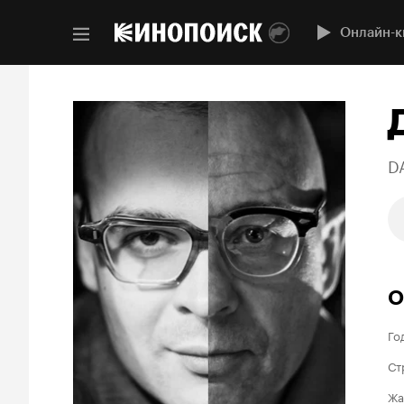
Онлайн-к
D
О
Го
Ст
Жа