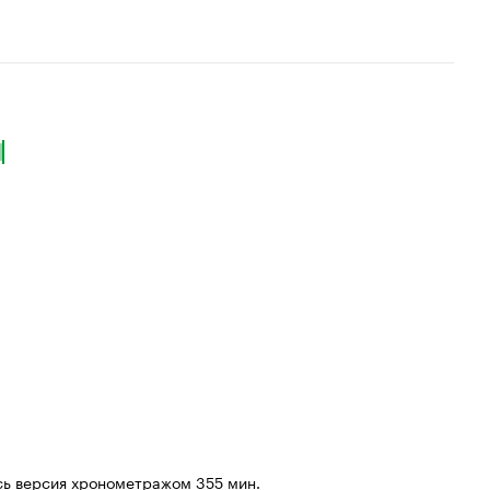
Кинопоиска
6.9
ь версия хронометражом 355 мин.