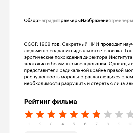
Обзор
Награды
Премьеры
Изображения
Трейлеры
СССР, 1968 год. Секретный НИИ проводит науч
людьми по созданию идеального человека. Ген
эротические похождения директора Института,
жестокие и безумные исследования. Однажды 
представители радикальной крайне правой мо
распущенность морально разлагающихся элеме
необходимости разрушить и стереть с лица зе
Рейтинг фильма
1
2
3
4
5
6
7
8
9
10