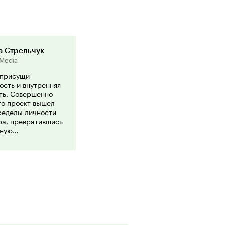
а Стрельчук
rMedia
 присущи
ость и внутренняя
ть. Совершенно
то проект вышел
ределы личности
ра, превратившись
зную
кую структуру,
вии четкой
 организации и
ой либо
ости.