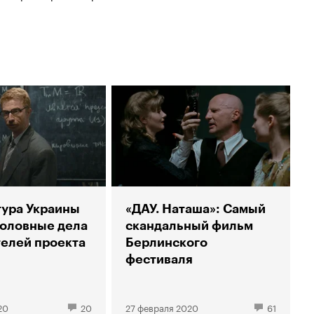
ура Украины
«ДАУ. Наташа»: Самый
головные дела
скандальный фильм
телей проекта
Берлинского
фестиваля
20
20
27 февраля 2020
61