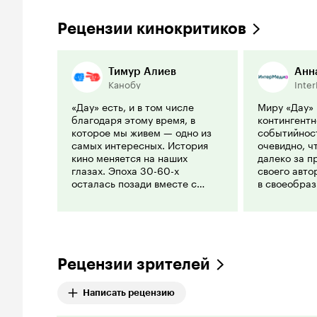
Рецензии кинокритиков
Тимур Алиев
Анн
Канобу
Inte
«Дау» есть, и в том числе
Миру «Дау»
благодаря этому время, в
контингентн
которое мы живем — одно из
событийнос
самых интересных. История
очевидно, ч
кино меняется на наших
далеко за п
глазах. Эпоха 30-60-х
своего авто
осталась позади вместе с
в своеобра
советской валютой и Первым
ризоматичес
отделом (и в реальности, и в
при отсутст
кино), а тоталитаризм всех нас
вертикали в
еще переживет.
вообще как
упорядоченн
Рецензии зрителей
Написать рецензию