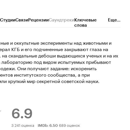
Студии
Связи
Рецензии
Саундтреки
Ключевые
Еще...
слова
ные и оккультные эксперименты над животными и
ерал КГБ и его подчиненные закрывают глаза на
 на скандальные дебоши выдающихся ученых и на их
в лабораторию под видом испытуемых прибывают
лодежи. Они получают задание: искоренить
нтов институтского сообщества, а при
мли хрупкий мир секретной советской науки.
6.9
Рейтинг
3 241 оценка
689 оценок
IMDb
:
6.50