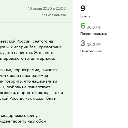
9
Положительная
10 июля 2020 в 22:06
прямая ссылка
рецензия
Всего
6
66,67
%
Положительные
ветской России, снятого на
3
33,33
%
ов и 'Империя Зла', средоточие
Нейтральные
, даже нацистов. Это - пять
итлеровского тоталитаризма.
виньи, порнографии, пьянства,
жить идее неисправимой
ли говорить, что национализм
ны, любовь не существует
голики, а простой народ - так и
ской России, как может быть
стмодернизм отринул
боден творить на любом
о нацистской Германии,