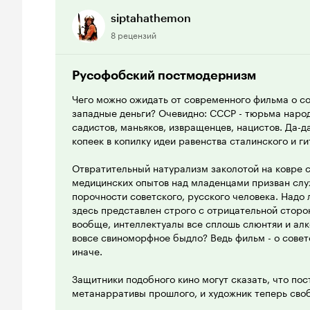
siptahathemon
8 рецензий
Русофобский постмодернизм
Чего можно ожидать от современного фильма о со
западные деньги? Очевидно: СССР - тюрьма народ
садистов, маньяков, извращенцев, нацистов. Да-да
копеек в копилку идеи равенства сталинского и г
Отвратительный натурализм заколотой на ковре с
медицинских опытов над младенцами призван слу
порочности советского, русского человека. Надо 
здесь представлен строго с отрицательной сторо
вообще, интеллектуалы все сплошь слюнтяи и алко
вовсе свиноморфное быдло? Ведь фильм - о совет
иначе.
Защитники подобного кино могут сказать, что по
метанарративы прошлого, и художник теперь сво
материале. Я бы согласился, если бы фильм был 