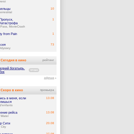
eroi
шельцы
10
errestrial
Пропуск,
1
Катастрофа
ePass, MovieCrash
y from Pain
1
сея
73
Odyssey
Сегодня в кино
рейтинг
едний богатырь.
ПРОМО
бок
афиша
Скоро в кино
премьера
ись в меня, если
13.08
лишься
d'enfants
ение рейса
13.08
 Water
р Сити
20.08
 City
27.08