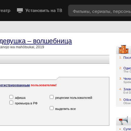
театр
Установить на ТВ
девушка – волшебница
kanojo wa mahōtsukai, 2019
1.
Посл
2.
Одис
The 
3.
Чело
Spid
регистрированным
пользователям!
4.
Злов
Evil 
афиша
рецензии пользователей
5.
Обсе
премьера в РФ
Obse
выделить все
Супе