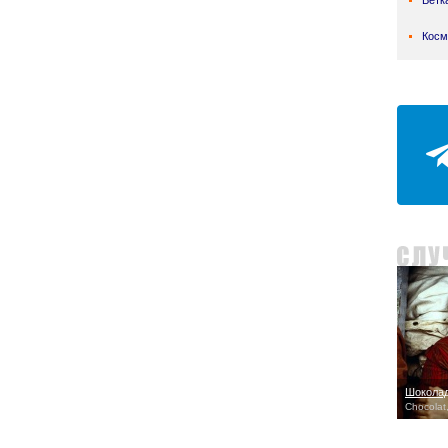
Ветк
Косм
Шокола
Chocolat