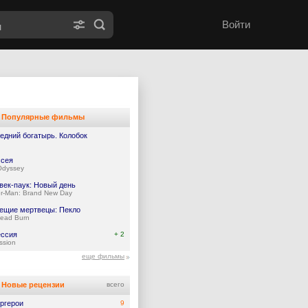
Войти
Популярные фильмы
едний богатырь. Колобок
сея
Odyssey
век-паук: Новый день
er-Man: Brand New Day
ещие мертвецы: Пекло
Dead Burn
ссия
+ 2
ssion
еще фильмы
Новые рецензии
всего
ргерои
9