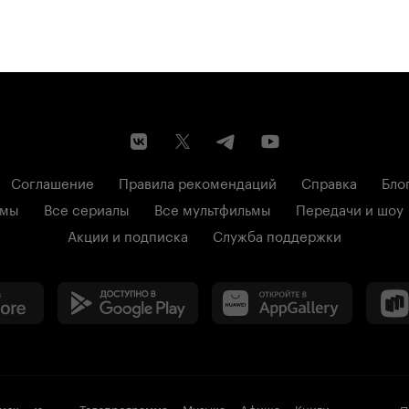
Соглашение
Правила рекомендаций
Справка
Бло
ьмы
Все сериалы
Все мультфильмы
Передачи и шоу
Акции и подписка
Служба поддержки
иск
Телепрограмма
Музыка
Афиша
Книги