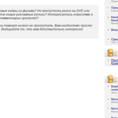
Super
При
овые кадры из фильма? Не пропустить релиз на DVD или
Extrat
ете новые рекламные ролики? Интересуетесь новостями о
Кино
 комментарии зрителей?
Кино
Movi
а помогут ничего не пропустить. Вам необходимо просто
у. Выбирайте то, что вам действительно интересно!
Beaut
Одис
The 
Посл
Коло
Влюб
осме
Jeux 
Круш
Deep
Мото
Motor