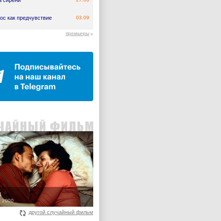
а сирени
ос как предчувствие
03.09
премьеры
д
, 2000
другой случайный фильм