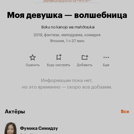
Моя девушка — волшебница
Boku no kanojo wa mahōtsukai
2019, фэнтези, мелодрама, комедия
Япония, 1 ч 37 мин
Оценить
Буду смотреть
Добавить
Еще
Информации пока нет,
но это временно — скоро все добавим.
Актёры
Все
Фумика Симидзу