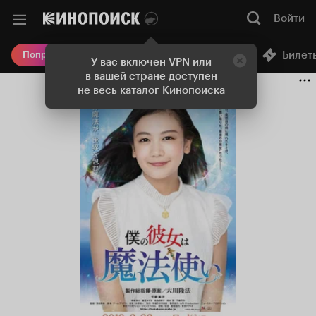
Войти
Онлайн-кинотеатр
Билет
Попробовать Плюс
У вас включен VPN или
в вашей стране доступен
не весь каталог Кинопоиска