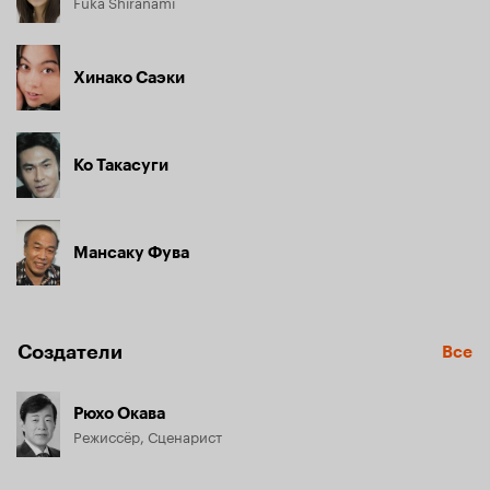
Fuka Shiranami
Хинако Саэки
Ко Такасуги
Мансаку Фува
Создатели
Все
Рюхо Окава
Режиссёр, Сценарист