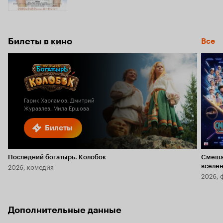
Билеты в кино
Все
Гарик Харламов, Дмитрий
Журавлев, Мила Ершова
Билеты
Последний богатырь. Колобок
Смеша
2026, комедия
вселе
2026, 
Дополнительные данные