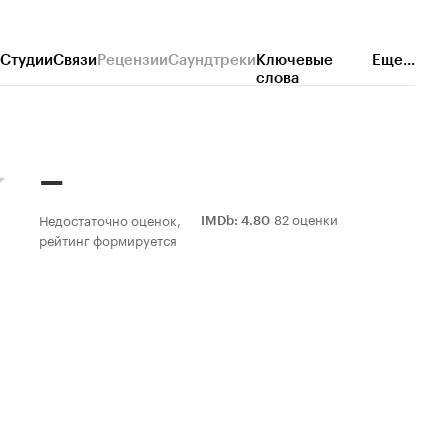
Студии
Связи
Рецензии
Саундтреки
Ключевые
Еще...
слова
–
82 оценки
Недостаточно оценок,
IMDb
:
4.80
рейтинг формируется