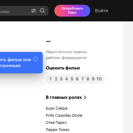
Попробовать
Войти
Плюс
–
Недостаточно оценок,
рейтинг формируется
ить фильм или
отренным
Оценить фильм
1
2
3
4
5
6
7
8
9
10
В главных ролях
Бурк Сэйдж
Polly Cassiday Doyle
Стив Паркс
Ларри Томас