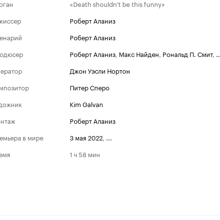
оган
«Death shouldn't be this funny»
жиссер
Роберт Аланиз
енарий
Роберт Аланиз
одюсер
Роберт Аланиз
,
Макс Найден
,
Рональд П. Смит
,
..
ератор
Джон Уэсли Нортон
мпозитор
Питер Сперо
дожник
Kim Galvan
нтаж
Роберт Аланиз
емьера в мире
3 мая 2022
,
...
емя
1 ч 58 мин