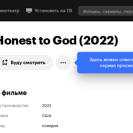
инотеатр
Установить на ТВ
Honest to God (2022)
Здесь можно отмет
Буду смотреть
сериал просм
 фильме
д производства
2022
рана
США
нр
комедия