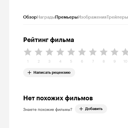
Обзор
Награды
Премьеры
Изображения
Трейлеры
Рейтинг фильма
1
2
3
4
5
6
7
8
9
10
Написать рецензию
Нет похожих фильмов
Знаете похожие фильмы?
Добавить