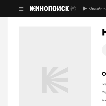
Онлайн-к
О
Го
Ст
Жа