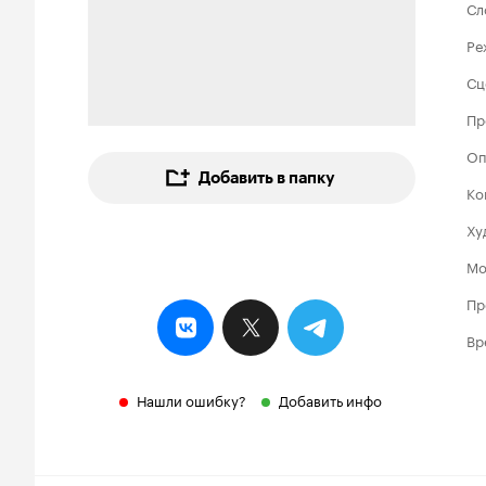
Сл
Ре
Сц
Пр
Оп
Добавить в папку
Ко
Ху
Мо
Пр
Вр
Нашли ошибку?
Добавить инфо