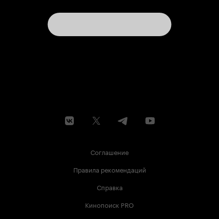
Соглашение
Правила рекомендаций
Справка
Кинопоиск PRO