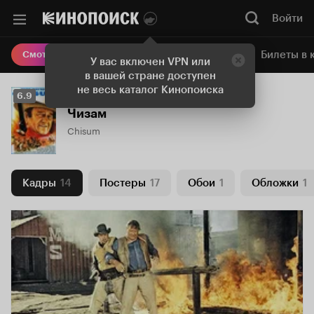
Войти
Онлайн-кинотеатр
Билеты в 
Смотреть кино
У вас включен VPN или
в вашей стране доступен
не весь каталог Кинопоиска
Рейтинг
6.9
Кинопоиска
Чизам
6.9
Chisum
Кадры
14
Постеры
17
Обои
1
Обложки
1