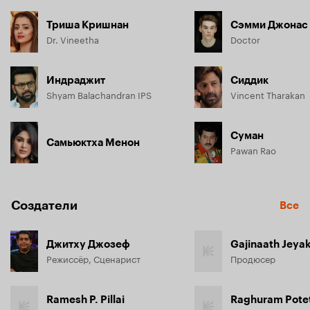
Триша Кришнан
Сэмми Джонас
Dr. Vineetha
Doctor
Индраджит
Сиддик
Shyam Balachandran IPS
Vincent Tharakan
Суман
Самьюктха Менон
Pawan Rao
Создатели
Все
Джитху Джозеф
Gajinaath Jeya
Режиссёр, Сценарист
Продюсер
Ramesh P. Pillai
Raghuram Potet