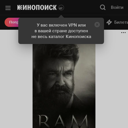
Войти
Онлайн-кинотеатр
Билет
Попробовать Плюс
У вас включен VPN или
в вашей стране доступен
не весь каталог Кинопоиска