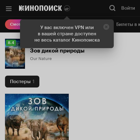
Войти
Онлайн-кинотеатр
Билеты в 
Смотреть кино
У вас включен VPN или
в вашей стране доступен
не весь каталог Кинопоиска
Рейтинг
8.4
Кинопоиска
Зов дикой природы
8.4
Our Nature
Постеры
1