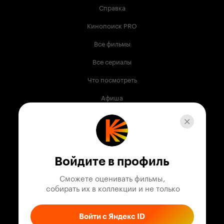
Справка
Кинопоиск PRO
Все фильмы
Все сериалы
Что посмотреть
Афиша
Музыка
Телепрограмма
Книги
Войдите в профиль
Служба поддержки
Сможете оценивать фильмы,

 собирать их в коллекции и не только
© 2003 —
2026
,
Кинопоиск
18
+
Проект компании
Войти с Яндекс ID