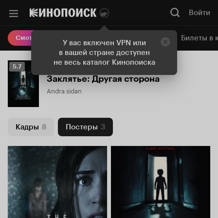
Войти
Онлайн-кинотеатр
Билеты в 
Смотреть кино
У вас включен VPN или
в вашей стране доступен
не весь каталог Кинопоиска
Рейтинг
5.7
Кинопоиска
Заклятье: Другая сторона
5.7
Andra sidan
Кадры
8
Постеры
3